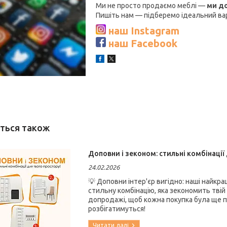
Ми не просто продаємо меблі —
ми д
Пишіть нам — підберемо ідеальний варі
наш Instagram
наш Facebook
Доповни і зеконом: стильні комбінації
24.02.2026
💡 Доповни інтер'єр вигідно: наші найкра
стильну комбінацію, яка зекономить твій 
допродажі, щоб кожна покупка була ще при
розбігатимуться!