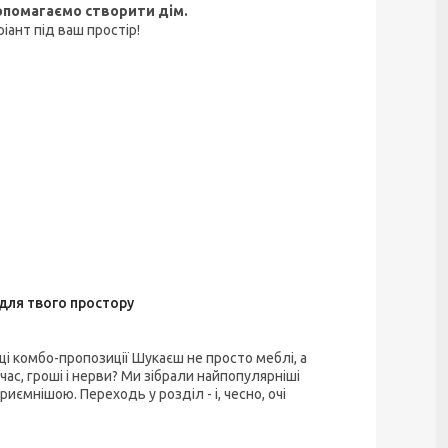
опомагаємо створити дім.
ант під ваш простір!
 для твого простору
щі комбо-пропозиції Шукаєш не просто меблі, а
час, гроші і нерви? Ми зібрали найпопулярніші
ємнішою. Переходь у розділ - і, чесно, очі