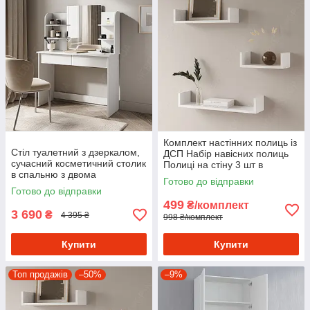
Комплект настінних полиць із
Стіл туалетний з дзеркалом,
ДСП Набір навісних полиць
сучасний косметичний столик
Полиці на стіну 3 шт в
в спальню з двома
комплекті оригінальні Білий
Готово до відправки
висувними ящиками Білий
Готово до відправки
499
₴/комплект
3 690
₴
4 395 ₴
998 ₴/комплект
Купити
Купити
Топ продажів
–50%
–9%