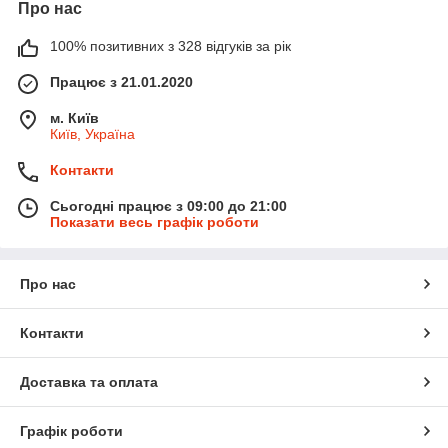
Про нас
100% позитивних з 328 відгуків за рік
МИ СПЕЦІАЛІЗУЄМОСЯ НА ПРОДАЖУ
Працює з 21.01.2020
КОРПУСНИХ МЕБЛІВ.
В ЧОМУ ОСОБЛИВІСТЬ
м. Київ
ПРОПОНОВАНОГО ТОВАРУ?
Київ, Україна
Контакти
Сьогодні працює з 09:00 до 21:00
Показати весь графік роботи
Лаконічність
Про нас
Головна відмінна риса пропонованої меблів
– це лаконічний дизайн без обтяжуючих і
зайвих елементів. Такі вироби впишуться в
Контакти
будь-який інтер'єр.
Доставка та оплата
Графік роботи