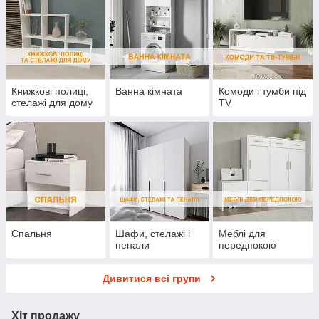
Книжкові полиці,
Ванна кімната
Комоди і тумби під
стелажі для дому
TV
Спальня
Шафи, стелажі і
Меблі для
пенали
передпокою
Дивитися всі групи
Хіт продажу