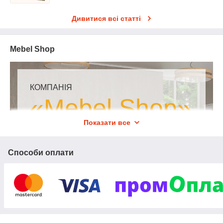
Дивитися всі статті
Mebel Shop
КОМПАНІЯ
«Mebel Shop»
Показати все
– це меблі від виробника з 20-
річним досвідом на ринку України!
Надаємо знижки до 40%!
Способи оплати
Вибрати свої меблі!