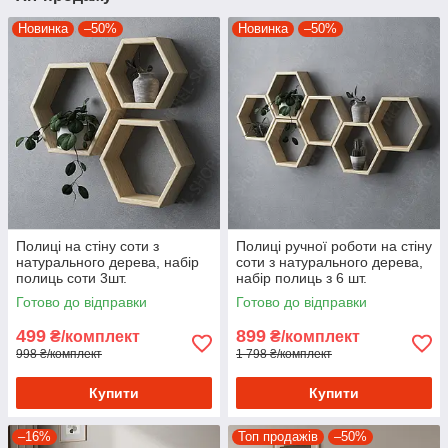
Новинка
–50%
Новинка
–50%
Полиці на стіну соти з
Полиці ручної роботи на стіну
натурального дерева, набір
соти з натурального дерева,
полиць соти 3шт.
набір полиць з 6 шт.
Готово до відправки
Готово до відправки
499
899
₴/комплект
₴/комплект
998 ₴/комплект
1 798 ₴/комплект
Купити
Купити
–16%
Топ продажів
–50%