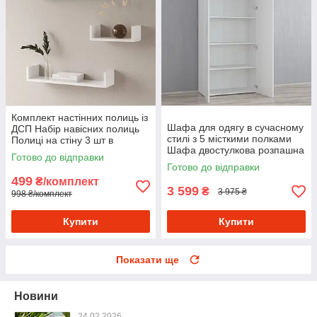
Комплект настінних полиць із
Шафа для одягу в сучасному
ДСП Набір навісних полиць
стилі з 5 місткими полками
Полиці на стіну 3 шт в
Шафа двостулкова розпашна
комплекті оригінальні
Готово до відправки
80 см в дім або офіс Білий
Готово до відправки
499
₴/комплект
3 599
₴
3 975 ₴
998 ₴/комплект
Купити
Купити
Показати ще
Новини
24.02.2026