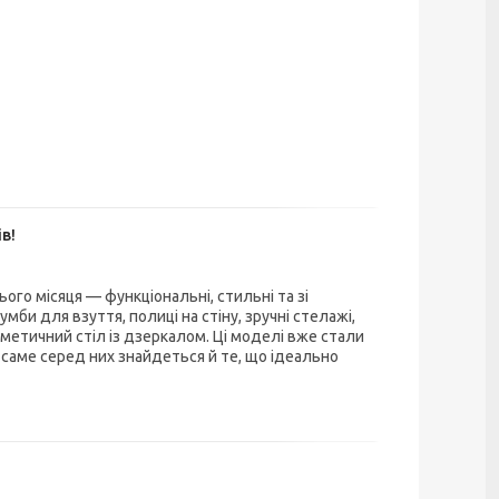
в!
го місяця — функціональні, стильні та зі
умби для взуття, полиці на стіну, зручні стелажі,
сметичний стіл із дзеркалом. Ці моделі вже стали
саме серед них знайдеться й те, що ідеально