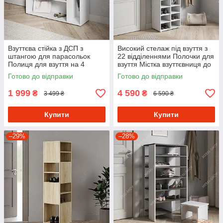
Взуттєва стійка з ДСП з
Високий стелаж під взуття з
штангою для парасольок
22 відділеннями Полочки для
Полиця для взуття на 4
взуття Містка взуттєвниця до
комірки в передпокій 120 см
передпокою
Готово до відправки
Готово до відправки
шириною
1 999
4 590
₴
₴
3 499 ₴
6 590 ₴
Купити
Купити
–29%
–28%