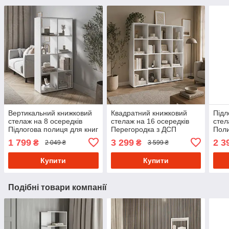
Вертикальний книжковий
Квадратний книжковий
Підл
стелаж на 8 осередків
стелаж на 16 осередків
стел
Підлогова полиця для книг
Перегородка з ДСП
Поли
та квітів до будинку чи
Полиця для книг та квітів у
осере
1 799
3 299
2 3
₴
₴
2 049 ₴
3 599 ₴
офісу з Ламінованого ДСП
кімнату
ДСП
Купити
Купити
Подібні товари компанії