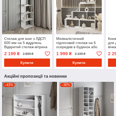
Стелаж для книг з ЛДСП
Мінімалістичний
Книж
600 мм на 5 відділень
підлоговий стелаж на 6
для 
Відкритий стелаж-вітрина
осередків в будинок або
вічк
в кімнату Полиця для
офіс Ступінчаста полиця
та д
2 199
1 999
2 2
₴
₴
2 899 ₴
2 199 ₴
декору
для книг та квітів з ДСП
елем
ДСП
Купити
Купити
Акційні пропозиції та новинки
–43%
–30%