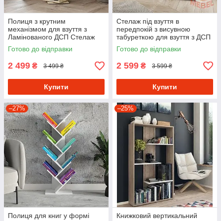
Полиця з крутним
Стелаж під взуття в
механізмом для взуття з
передпокій з висувною
Ламінованого ДСП Стелаж
табуреткою для взуття з ДСП
обертовий в передпокій
Взуттєва полиця з 6
Готово до відправки
Готово до відправки
осередками 60 см шириною
2 499
2 599
₴
₴
3 499 ₴
3 599 ₴
Купити
Купити
–27%
–25%
Полиця для книг у формі
Книжковий вертикальний