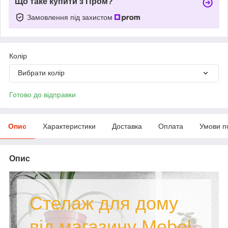
Що таке купити з Пром?
Замовлення під захистом
Колір
Вибрати колір
Готово до відправки
Опис
Характеристики
Доставка
Оплата
Умови п
Опис
Стелаж для дому
від магазину Mebel