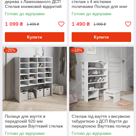
дерева з Ламінованого ДСП
стелаж з 4 місткими
Стелаж книжковий відкритий
поличками Полиця для книг
шириною 40 см
та декоративних елементів з
Готово до відправки
Готово до відправки
ДСП
1 099
1 490
₴
₴
1 499 ₴
1 990 ₴
Купити
Купити
–25%
–18%
Полиця для взуття в
Стелаж під взуття з висувною
передпокій 920 мм
табуреткою з ДСП Взуття до
завширшки Взуттєвий стелаж
передпокою Взуттєва полиця
на 20 осередків із
на 5 осередків 60 см
Готово до відправки
Готово до відправки
Ламінованого ДСП