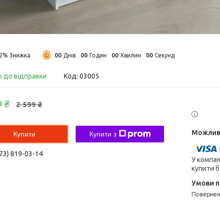
0
0
0
0
0
0
0
0
12%
Днів
Годин
Хвилин
Секунд
о до відправки
Код:
03005
9 ₴
2 599 ₴
Купити
Купити з
73) 819-03-14
У компан
купити б
поверне