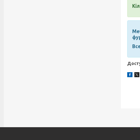
Кіл
Меб
фу
Все
Досту