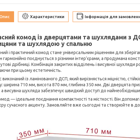
Опис
Характеристики
Інформація для замовлен
асний комод із дверцятами та шухлядами з Д
ицями та шухлядою у спальню
ний і практичний комод стане універсальним рішенням для зберіганн
н гармонійно поєднується з різними інтер’єрами, а продумана конс
бутові дрібниці. Комбінація закритих відділень і висувної шухляди
гаючи при цьому естетичність.
 виконаний із ламінованого ДСП, який вирізняється міцністю, стійк
у: ширина 710 мм, висота 870 мм, глибина 350 мм. Дві дверцята при
, а висувна шухляда забезпечує швидкий доступ до найнеобхідніши
омод — ідеальне поєднання компактності та місткості. Він допомаг
’єру сучасного акценту. Замовляйте вже сьогодні та створюйте в до