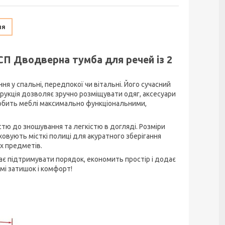
ня
СП Дводверна тумба для речей із 2
я у спальні, передпокої чи вітальні. Його сучасний
трукція дозволяє зручно розміщувати одяг, аксесуари
 робить меблі максимально функціональними,
істю до зношування та легкістю в догляді. Розміри
ховують місткі полиці для акуратного зберігання
х предметів.
ає підтримувати порядок, економить простір і додає
мі затишок і комфорт!