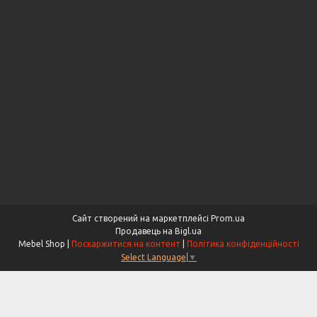
Сайт створений на маркетплейсі
Prom.ua
Продавець на Bigl.ua
Mebel Shop |
Поскаржитися на контент
|
Політика конфіденційності
Select Language
▼