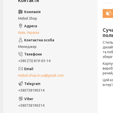
Mebel Shop
Суч
Київ, Україна
пол
Стиль
Менеджер
дизай
та по
збері
+380 (73) 819-03-14
Корпус
вироб
речей
mebel.shop.in.ua@gmail.com
Цей к
інтер
+380738190314
+380738190314