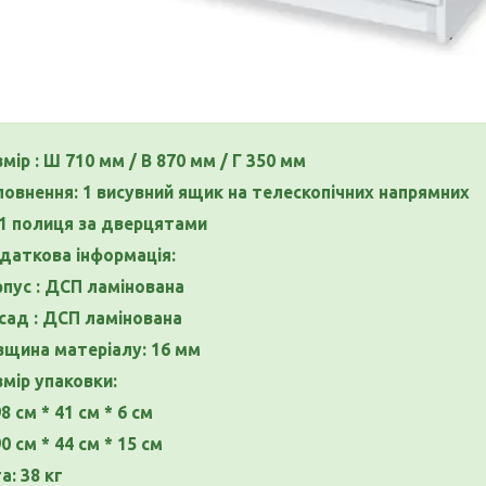
мір : Ш 710 мм / В 870 мм / Г 350 мм
повнення: 1 висувний ящик на телескопічних напрямних
 1 полиця за дверцятами
даткова інформація:
рпус : ДСП ламінована
сад : ДСП ламінована
вщина матеріалу: 16 мм
мір упаковки:
98 см * 41 см * 6 см
90 см * 44 см * 15 см
а: 38 кг