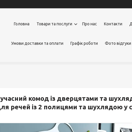
Головна
Товари та послуги
Про нас
Контакти
Д
Умови доставки та оплати
Графік роботи
Фото відгуки
учасний комод із дверцятами та шухл
ля речей із 2 полицями та шухлядою у