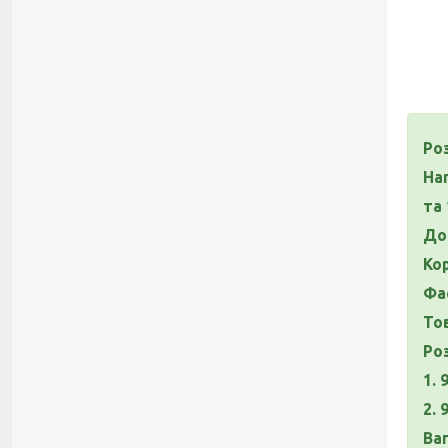
Роз
На
та
До
Ко
Фа
То
Роз
1. 
2. 
Ваг