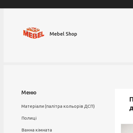
Mebel Shop
П
Матеріали (палітра кольорів ДСП)
д
Полиці
Ванна кімната