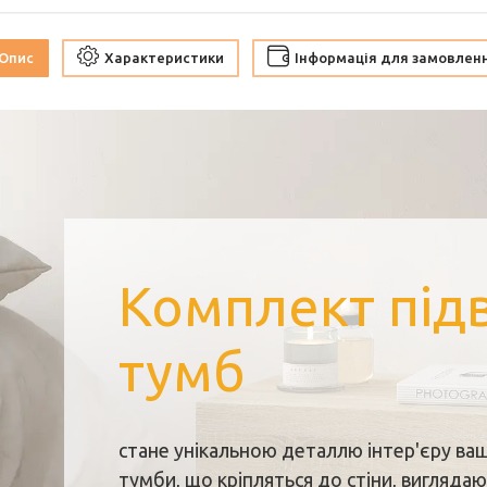
Опис
Характеристики
Інформація для замовлен
Комплект підв
тумб
стане унікальною деталлю інтер'єру ваш
тумби, що кріпляться до стіни, виглядаю