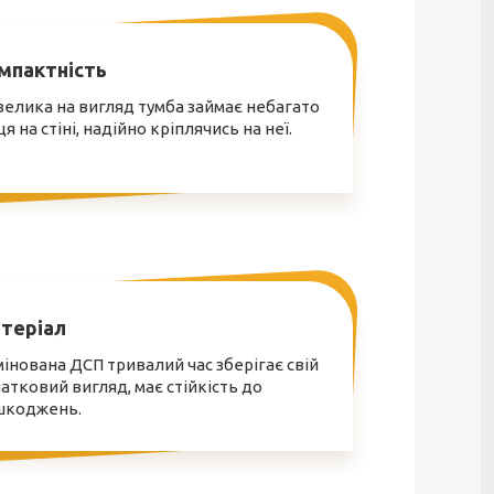
мпактність
елика на вигляд тумба займає небагато
ця на стіні, надійно кріплячись на неї.
теріал
інована ДСП тривалий час зберігає свій
атковий вигляд, має стійкість до
шкоджень.