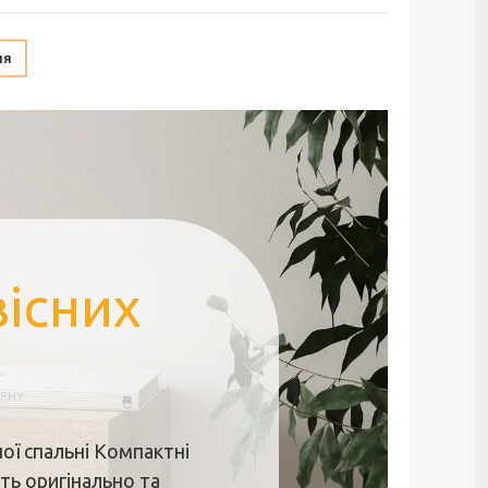
ня
існих
ої спальні Компактні
ть оригінально та