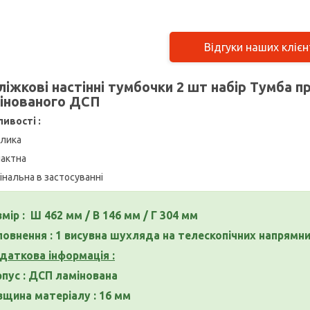
Відгуки наших клієн
іжкові настінні тумбочки 2 шт набір Тумба п
інованого ДСП
ивості :
елика
пактна
інальна в застосуванні
мір : Ш 462 мм / В 146 мм / Г 304 мм
повнення : 1 висувна шухляда на телескопічних напрямн
даткова інформація :
рпус : ДСП ламінована
вщина матеріалу : 16 мм