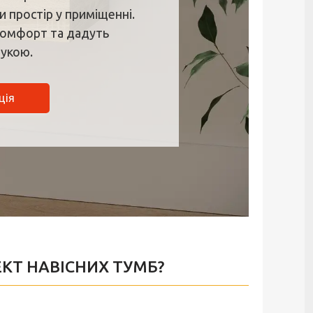
 простір у приміщенні.
 комфорт та дадуть
рукою.
ція
КТ НАВІСНИХ ТУМБ?