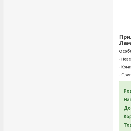
Прил
Лам
Особл
- Нев
- Ком
- Ориг
Роз
На
До
Ко
То