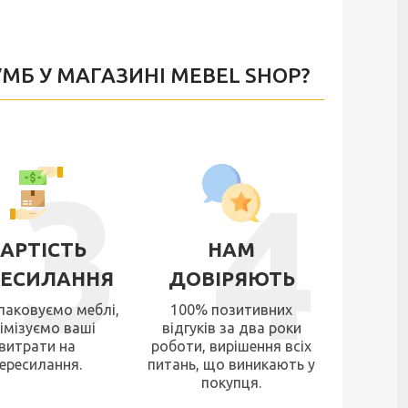
Б У МАГАЗИНІ MEBEL SHOP?
3
4
АРТІСТЬ
НАМ
РЕСИЛАННЯ
ДОВІРЯЮТЬ
паковуємо меблі,
100% позитивних
імізуємо ваші
відгуків за два роки
витрати на
роботи, вирішення всіх
ересилання.
питань, що виникають у
покупця.