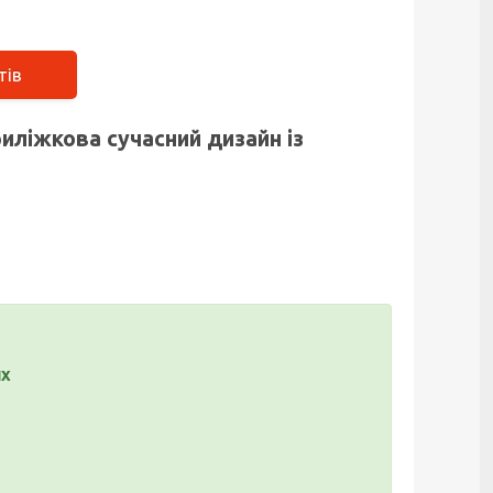
тів
риліжкова сучасний дизайн із
их