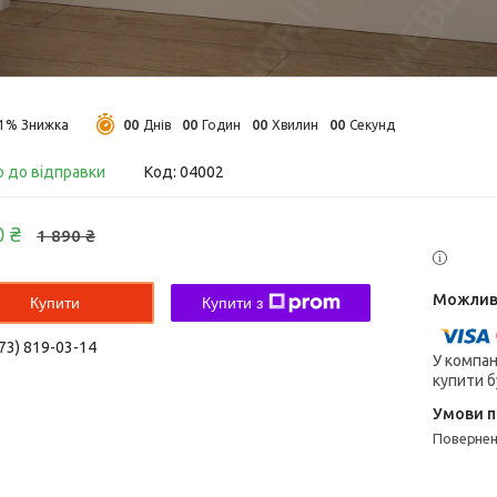
0
0
0
0
0
0
0
0
11%
Днів
Годин
Хвилин
Секунд
о до відправки
Код:
04002
0 ₴
1 890 ₴
Купити
Купити з
73) 819-03-14
У компан
купити б
поверне