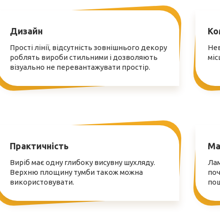
Дизайн
Ко
Прості лінії, відсутність зовнішнього декору
Нев
роблять вироби стильними і дозволяють
міс
візуально не перевантажувати простір.
Практичність
Ма
Виріб має одну глибоку висувну шухляду.
Лам
Верхню площину тумби також можна
поч
використовувати.
по