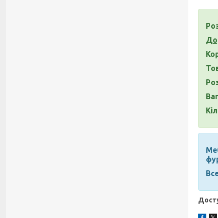
Роз
До
Ко
То
Роз
Ваг
Кіл
Меб
фу
Все
Досту