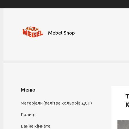
Mebel Shop
Т
Матеріали (палітра кольорів ДСП)
К
Полиці
Ванна кімната