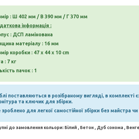
мір : Ш 402 мм / В 390 мм / Г 370 мм
даткова інформація :
рпус : ДСП ламінована
вщина матеріалу : 16 мм
мір коробки : 47 x 44 x 10 cm
а : 7 кг
ькість пачок : 1
лі поставляються в розібраному вигляді, в комплекті є:
рнітура та ключик для збірки.
 зроблено для легкої самостійної збірки без майстра чи
пні до замовлення кольори: Білий , Бетон , Дуб сонома , Венг