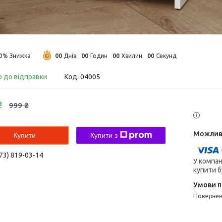
0
0
0
0
0
0
0
0
10%
Днів
Годин
Хвилин
Секунд
о до відправки
Код:
04005
₴
999 ₴
Купити
Купити з
73) 819-03-14
У компан
купити б
поверне