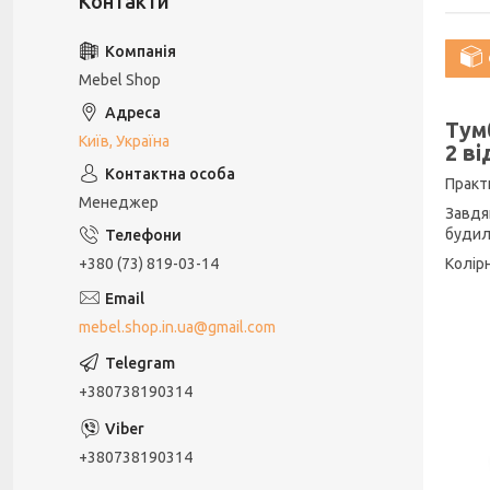
Mebel Shop
Тум
Київ, Україна
2 ві
Практ
Менеджер
Завдя
будил
+380 (73) 819-03-14
Колір
mebel.shop.in.ua@gmail.com
+380738190314
+380738190314