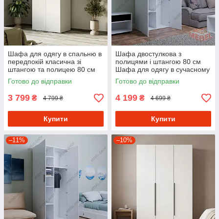
Шафа для одягу в спальню в
Шафа двостулкова з
передпокій класична зі
полицями і штангою 80 см
штангою та полицею 80 см
Шафа для одягу в сучасному
стилі з ламінованого ДСП
Готово до відправки
Готово до відправки
3 799
4 199
₴
₴
4 799 ₴
4 699 ₴
Купити
Купити
–11%
–10%