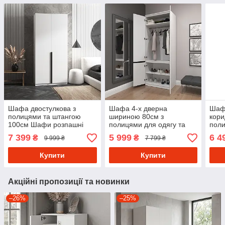
Шафа двостулкова з
Шафа 4-х дверна
Шафа
полицями та штангою
шириною 80см з
кори
100см Шафи розпашні
полицями для одягу та
поли
дизайнерські з
взуття Шафи розпашні
роз
7 399
5 999
6 4
₴
₴
9 999 ₴
7 799 ₴
Ламінованого ДСП
сучасні з ламінованого
чоти
ДСП
Купити
Купити
Акційні пропозиції та новинки
–26%
–25%