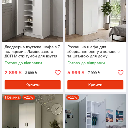
Дводверна взуттєва шафа з 7
Розпашна шафа для
полицями з Ламінованого
зберігання одягу з полицею
ДСП Місткі тумби для взуття
та штангою для дому
Взуттєвниці в передпокій
Готово до відправки
Готово до відправки
2 899
5 999
₴
₴
3 899 ₴
7 999 ₴
Купити
Купити
Новинка
–21%
–11%