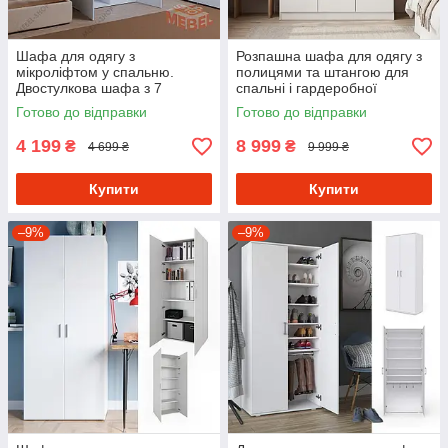
Шафа для одягу з
Розпашна шафа для одягу з
мікроліфтом у спальню.
полицями та штангою для
Двостулкова шафа з 7
спальні і гардеробної
полицями з ламінованої ДСП
Готово до відправки
Готово до відправки
4 199
8 999
₴
₴
4 699 ₴
9 999 ₴
Купити
Купити
–9%
–9%