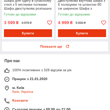
Шафа для одягу в сучасному
Двостулкова взуттєва шафа з
стилі з 5 місткими полками
6 полицями та штангою 80
Шафа двостулкова розпашна
см шириною Шафа з
80 см в дім або офіс
полицями для одягу та взуття
Готово до відправки
Готово до відправки
з ДСП
3 599
4 999
₴
₴
3 975 ₴
5 500 ₴
Купити
Купити
Показати ще
Про нас
100% позитивних з 328 відгуків за рік
Працює з 21.01.2020
м. Київ
Київ, Україна
Контакти
Сьогодні працює з 09:00 до 21:00