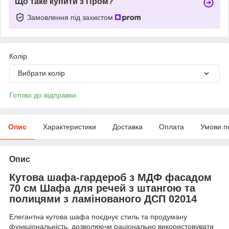
Що таке купити з Пром?
Замовлення під захистом
Колір
Вибрати колір
Готово до відправки
Опис
Характеристики
Доставка
Оплата
Умови п
Опис
Кутова шафа-гардероб з МДФ фасадом
70 см Шафа для речей з штангою та
полицями з ламінованого ДСП
02014
Елегантна кутова шафа поєднує стиль та продуману
функціональність, дозволяючи раціонально використовувати