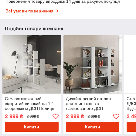
Повернення товару впродовж 14 днів за рахунок покупця
Всі умови повернення
Подібні товари компанії
Стелаж книжковий
Дизайнерський стелаж
Стел
відкритий високий на 12
для книг і квітів з
ЛДСП
осередків із ДСП Полиця
ламінованого ДСП
Відк
східчаста для книг і декору
Книжкова полиця-стелаж
для 
2 999
2 999
2 4
₴
₴
3 999 ₴
3 699 ₴
підлогова 1080 мм
на 4 відділення 130 см
віта
Купити
Купити