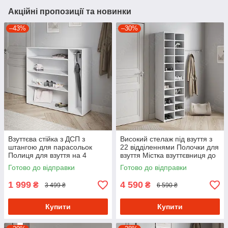
Акційні пропозиції та новинки
–43%
–30%
Взуттєва стійка з ДСП з
Високий стелаж під взуття з
штангою для парасольок
22 відділеннями Полочки для
Полиця для взуття на 4
взуття Містка взуттєвниця до
комірки в передпокій 120 см
передпокою
Готово до відправки
Готово до відправки
шириною
1 999
4 590
₴
₴
3 499 ₴
6 590 ₴
Купити
Купити