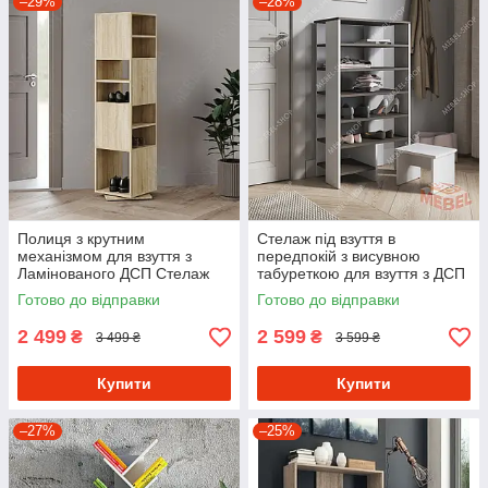
–29%
–28%
Полиця з крутним
Стелаж під взуття в
механізмом для взуття з
передпокій з висувною
Ламінованого ДСП Стелаж
табуреткою для взуття з ДСП
обертовий в передпокій
Взуттєва полиця з 6
Готово до відправки
Готово до відправки
осередками 60 см шириною
2 499
2 599
₴
₴
3 499 ₴
3 599 ₴
Купити
Купити
–27%
–25%