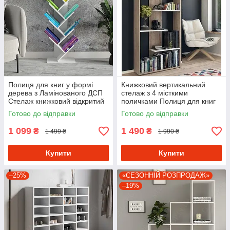
Полиця для книг у формі
Книжковий вертикальний
дерева з Ламінованого ДСП
стелаж з 4 місткими
Стелаж книжковий відкритий
поличками Полиця для книг
шириною 40 см
та декоративних елементів з
Готово до відправки
Готово до відправки
ДСП
1 099
1 490
₴
₴
1 499 ₴
1 990 ₴
Купити
Купити
–25%
«СЕЗОННІЙ РОЗПРОДАЖ»
–19%