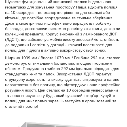
Шукаєте функціональний книжковий стелаж із ідеальною
геометрією для зонування простору? Наша відкрита полиця
на 10 осередків - це експертне рішення для спальні або
вітальні, де потрібне впорядковане та стильне зберігання.
Десять симетричних ніш ефективно вирішують проблему
безладдя, дозволяючи системно розміщувати книги, декор чи
колекційні предмети. Корпус виконаний з ламінованого ДСП
(ЛДСП), що забезпечує меблів високу зносостійкість, стійкість
до подряпин і легкість у догляді - ключові властивості для
полиці для підлоги в активно використовуються зонах.
Ширина 1039 мм / Висота 1079 мм / Глибина 292 мм, стелаж
демонструє оптимальний баланс між площею і корисним
об'ємом. Продумана глибина 292 мм ідеально підходить для
стандартних книг та папок. Використання ЛДСП гарантує
структурну жорсткість та високу здатність витримувати вагове
навантаження без прогину, що підтверджує наше професійне
розуміння якості. Цей стелаж на 10 осередків універсальний
та легко вписується у будь-який сучасний інтер'єр. Купуйте
полиці для книг прямо зараз і інвестуйте в організований та
стильний простір!