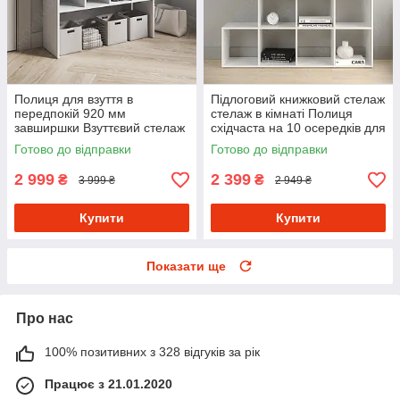
Полиця для взуття в
Підлоговий книжковий стелаж
передпокій 920 мм
стелаж в кімнаті Полиця
завширшки Взуттєвий стелаж
східчаста на 10 осередків для
на 20 осередків із
книг і квітів з ДСП
Готово до відправки
Готово до відправки
Ламінованого ДСП
2 999
2 399
₴
₴
3 999 ₴
2 949 ₴
Купити
Купити
Показати ще
Про нас
100% позитивних з 328 відгуків за рік
Працює з 21.01.2020