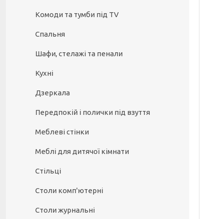
Комоди та тумби під TV
Спальня
Шафи, стелажі та пенали
Кухні
Дзеркала
Передпокій і полички під взуття
Меблеві стінки
Меблі для дитячої кімнати
Стільці
Столи комп'ютерні
Столи журнальні