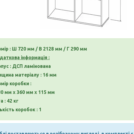
мір : Ш 720 мм / В 2128 мм / Г 290 мм
даткова інформація :
рпус : ДСП ламінована
вщина матеріалу : 16 мм
змір коробки :
80 мм х 360 мм х 115 мм
а : 42 кг
ькість коробок : 1
лі поставляються в розібраному вигляді, в комплекті є 