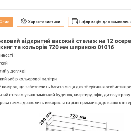
Опис
Характеристики
Інформація для замовлен
жковий відкритий високий стелаж на 12 осер
 книг та кольорів 720 мм шириною 01016
ивості :
ткий
тий у догляді
икий вибір кольорової палітри
2 комірок, що забезпечить багато місця для зберігання особистих р
ьний стелаж у ваш заміський будинок, квартиру, офіс, дитячу ігрову
рова гамма дозволить використати різні примхи щодо вашого інтер