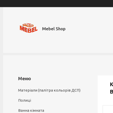
Mebel Shop
К
Матеріали (палітра кольорів ДСП)
В
Полиці
Ванна кімната