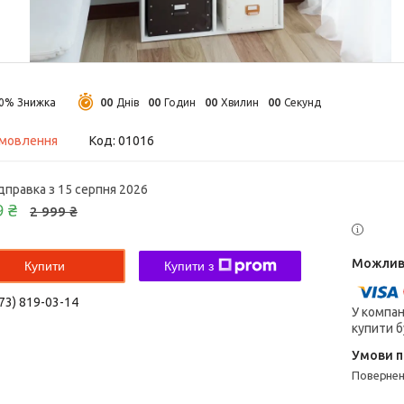
0
0
0
0
0
0
0
0
10%
Днів
Годин
Хвилин
Секунд
амовлення
Код:
01016
дправка з 15 серпня 2026
9 ₴
2 999 ₴
Купити
Купити з
73) 819-03-14
У компан
купити б
поверне