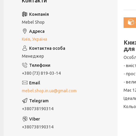
Mebel Shop
Київ, Україна
Кни
для
Менеджер
Особл
- вміс
+380 (73) 819-03-14
- прос
- вел
Має 1
mebel.shop.in.ua@gmail.com
Ідеал
Кольо
+380738190314
+380738190314