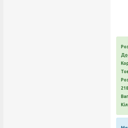
Роз
До
Ко
То
Ро
21
Ваг
Кіл
Меб