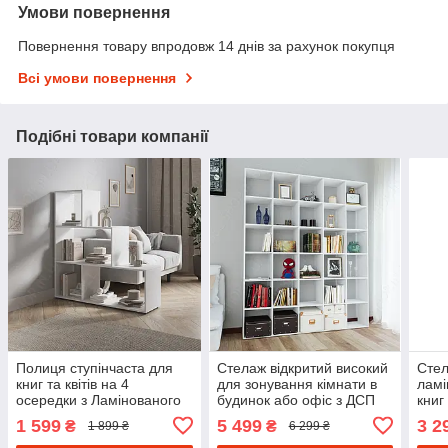
Умови повернення
Повернення товару впродовж 14 днів за рахунок покупця
Всі умови повернення
Подібні товари компанії
Полиця ступінчаста для
Стелаж відкритий високий
Стел
книг та квітів на 4
для зонування кімнати в
ламі
осередки з Ламінованого
будинок або офіс з ДСП
книг 
ДСП Книжкові стелажі в
Полиця для книг та квітів
Диза
1 599
5 499
3 2
₴
₴
1 899 ₴
6 299 ₴
інтер'єрі кімнати
на 30 осередків
поли