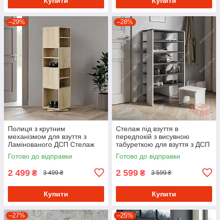
Купити
Купити
–29%
–28%
Полиця з крутним
Стелаж під взуття в
механізмом для взуття з
передпокій з висувною
Ламінованого ДСП Стелаж
табуреткою для взуття з ДСП
обертовий в передпокій
Взуттєва полиця з 6
Готово до відправки
Готово до відправки
осередками 60 см шириною
2 499
2 599
₴
₴
3 499 ₴
3 599 ₴
Купити
Купити
–27%
–25%