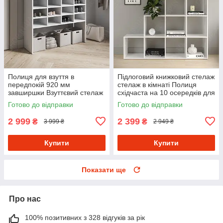
Полиця для взуття в
Підлоговий книжковий стелаж
передпокій 920 мм
стелаж в кімнаті Полиця
завширшки Взуттєвий стелаж
східчаста на 10 осередків для
на 20 осередків із
книг і квітів з ДСП
Готово до відправки
Готово до відправки
Ламінованого ДСП
2 999
2 399
₴
₴
3 999 ₴
2 949 ₴
Купити
Купити
Показати ще
Про нас
100% позитивних з 328 відгуків за рік