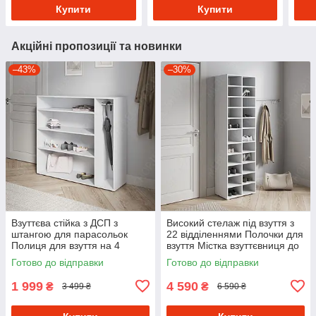
Купити
Купити
Акційні пропозиції та новинки
–43%
–30%
Взуттєва стійка з ДСП з
Високий стелаж під взуття з
штангою для парасольок
22 відділеннями Полочки для
Полиця для взуття на 4
взуття Містка взуттєвниця до
комірки в передпокій 120 см
передпокою
Готово до відправки
Готово до відправки
шириною
1 999
4 590
₴
₴
3 499 ₴
6 590 ₴