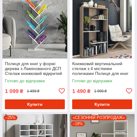
Полиця для книг у формі
Книжковий вертикальний
дерева з Ламінованого ДСП
стелаж з 4 місткими
Стелаж книжковий відкритий
поличками Полиця для книг
шириною 40 см
та декоративних елементів з
Готово до відправки
Готово до відправки
ДСП
1 099
1 490
₴
₴
1 499 ₴
1 990 ₴
Купити
Купити
–25%
«СЕЗОННІЙ РОЗПРОДАЖ»
–19%