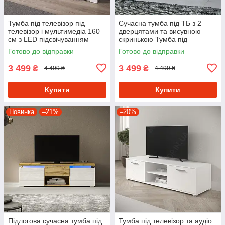
Тумба під телевізор під
Сучасна тумба під ТБ з 2
телевізор і мультимедіа 160
дверцятами та висувною
см з LED підсвічуванням
скринькою Тумба під
Тумби під TV з Ламінованого
телевізор ДСП з 4 закритими
Готово до відправки
Готово до відправки
ДСП
та 1 відкритою полицею
3 499
3 499
₴
₴
4 499 ₴
4 499 ₴
Купити
Купити
Новинка
–21%
–20%
Підлогова сучасна тумба під
Тумба під телевізор та аудіо