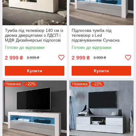
Тумба під телевізор 140 см із
Підлогова тумба під
двома дверцятами з ЛДСП і
телевізор з Led
МДФ Дизайнерські підлогові
підсвічуванням Сучасна
тумби ТВ
стильна ТВ-тумба для
Готово до відправки
Готово до відправки
вітальні з МДФ фасадом 140
см
2 999
2 999
₴
₴
3 999 ₴
3 999 ₴
Купити
Купити
Новинка
–22%
Новинка
–22%