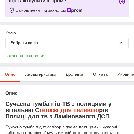
Що таке купити з Пром?
Замовлення під захистом
Колір
Вибрати колір
Готово до відправки
Опис
Характеристики
Доставка
Оплата
Умови п
Опис
Сучасна тумба під ТВ з полицями у
вітальню С
телажі для телевізо
рів
Полиці для тв з Ламінованого ДСП
Сучасна тумба під телевізор з двома полицями - чудовий
вибір для організації мультимедійного простору в вітальні,