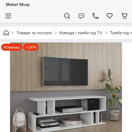
Mebel Shop
Товари та послуги
Комоди і тумби під TV
Тумби під 
Новинка
–14%