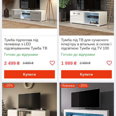
Тумба підлогова під
Тумба під ТВ для сучасного
телевізор з LED
інтер'єру в вітальню зі склом і
підсвічуванням Тумба ТВ
підсвіткою Тумби під TV 100
дводверна з 2 відкритими
см
Готово до відправки
Готово до відправки
полицями Тумби TV з ДСП
2 499
1 999
₴
₴
3 899 ₴
2 999 ₴
Купити
Купити
–25%
Новинка
–25%