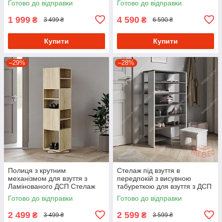
Готово до відправки
Готово до відправки
шириною
1 999
4 590
₴
₴
3 499 ₴
6 590 ₴
Купити
Купити
–29%
–28%
Полиця з крутним
Стелаж під взуття в
механізмом для взуття з
передпокій з висувною
Ламінованого ДСП Стелаж
табуреткою для взуття з ДСП
обертовий в передпокій
Взуттєва полиця з 6
Готово до відправки
Готово до відправки
осередками 60 см шириною
2 499
2 599
₴
₴
3 499 ₴
3 599 ₴