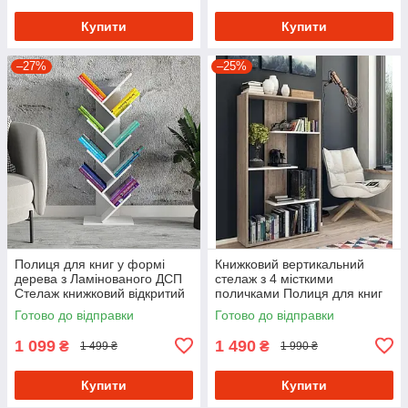
Купити
Купити
–27%
–25%
Полиця для книг у формі
Книжковий вертикальний
дерева з Ламінованого ДСП
стелаж з 4 місткими
Стелаж книжковий відкритий
поличками Полиця для книг
шириною 40 см
та декоративних елементів з
Готово до відправки
Готово до відправки
ДСП
1 099
1 490
₴
₴
1 499 ₴
1 990 ₴
Купити
Купити