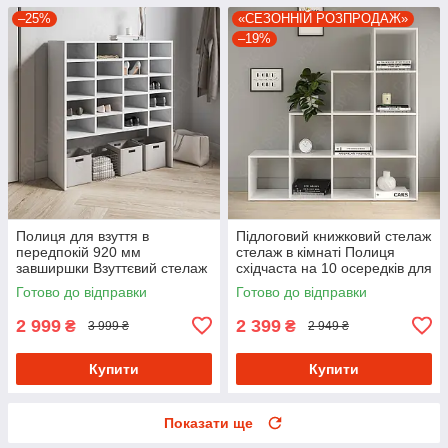
–25%
«СЕЗОННІЙ РОЗПРОДАЖ»
–19%
Полиця для взуття в
Підлоговий книжковий стелаж
передпокій 920 мм
стелаж в кімнаті Полиця
завширшки Взуттєвий стелаж
східчаста на 10 осередків для
на 20 осередків із
книг і квітів з ДСП
Готово до відправки
Готово до відправки
Ламінованого ДСП
2 999
2 399
₴
₴
3 999 ₴
2 949 ₴
Купити
Купити
Показати ще