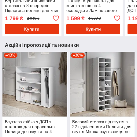
Вертикальний книжковий
Полиця ступінчаста для
Поли
стелаж на 8 осередків
книг та квітів на 4
для 
Підлогова полиця для книг
осередки з Ламінованого
ДСП 
та квітів до будинку чи
ДСП Книжкові стелажі в
змій
1 799
1 599
1 1
₴
₴
2 049 ₴
1 899 ₴
офісу з Ламінованого ДСП
інтер'єрі кімнати
Стел
Купити
Купити
Акційні пропозиції та новинки
–43%
–30%
Взуттєва стійка з ДСП з
Високий стелаж під взуття з
штангою для парасольок
22 відділеннями Полочки для
Полиця для взуття на 4
взуття Містка взуттєвниця до
комірки в передпокій 120 см
передпокою