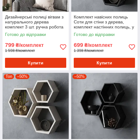
Дизайнерські полиці вігвам з
Комплект навісних полиць
натурального дерева
Соти для стіни з дерева,
комплект 3 шт. ручна робота
комплект настінних полиць, у
комплекті 3 полиці
Готово до відправки
Готово до відправки
799
699
₴/комплект
₴/комплект
1 598 ₴/комплект
1 398 ₴/комплект
Купити
Купити
Топ
–50%
–50%