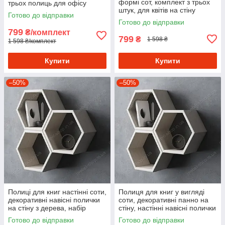
формі сот, комплект з трьох
трьох полиць для офісу
штук, для квітів на стіну
Готово до відправки
Готово до відправки
799
₴/комплект
799
₴
1 598 ₴
1 598 ₴/комплект
Купити
Купити
–50%
–50%
Полиці для книг настінні соти,
Полиця для книг у вигляді
декоративні навісні полички
соти, декоративні панно на
на стіну з дерева, набір
стіну, настінні навісні полички
навісних полиць.
з дерева, комплект полок 3
Готово до відправки
Готово до відправки
шт.