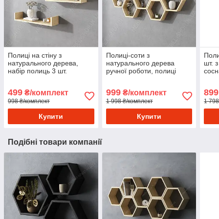
Полиці на стіну з
Полиці-соти з
Поли
натурального дерева,
натурального дерева
шт. 
набір полиць 3 шт.
ручної роботи, полиці
сосн
навісні 7 шт.
на ст
499
999
899
₴/комплект
₴/комплект
998 ₴/комплект
1 998 ₴/комплект
1 798
Купити
Купити
Подібні товари компанії