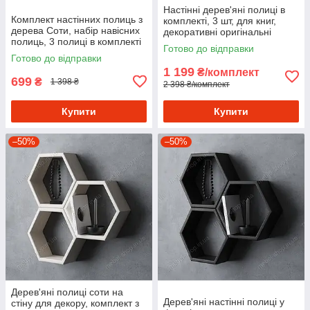
Настінні дерев'яні полиці в
Комплект настінних полиць з
комплекті, 3 шт, для книг,
дерева Соти, набір навісних
декоративні оригінальні
полиць, 3 полиці в комплекті
полички
Готово до відправки
для офісу
Готово до відправки
1 199
₴/комплект
699
₴
1 398 ₴
2 398 ₴/комплект
Купити
Купити
–50%
–50%
Дерев'яні полиці соти на
Дерев'яні настінні полиці у
стіну для декору, комплект з