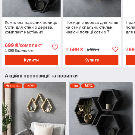
Комплект навісних полиць
Полиця з дерева для квітів
Прак
Соти для стіни з дерева,
на стіну спальні, стильні
поли
комплект настінних
навісні полиці соти з 7
для 
полиць, у комплекті 3
відділеннями для
кімн
полиці
зберігання
соти
699
₴/комплект
1 599
799
₴
1 899 ₴
1 398 ₴/комплект
Купити
Купити
Акційні пропозиції та новинки
Новинка
–50%
Топ
–50%