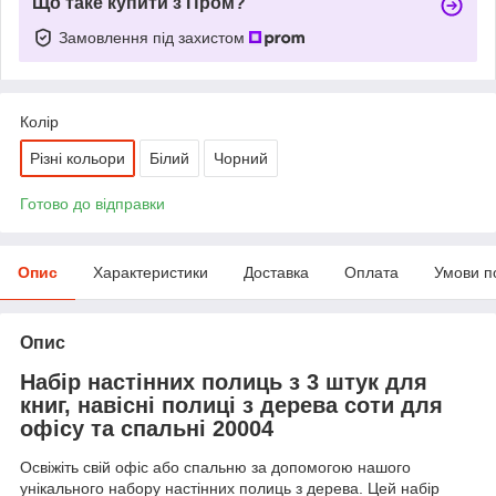
Що таке купити з Пром?
Замовлення під захистом
Колір
Різні кольори
Білий
Чорний
Готово до відправки
Опис
Характеристики
Доставка
Оплата
Умови п
Опис
Набір настінних полиць з 3 штук для
книг, навісні полиці з дерева соти для
офісу та спальні 20004
Освіжіть свій офіс або спальню за допомогою нашого
унікального набору настінних полиць з дерева. Цей набір