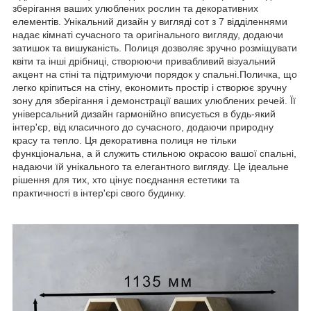
зберігання ваших улюблених рослин та декоративних
елементів. Унікальний дизайн у вигляді сот з 7 відділеннями
надає кімнаті сучасного та оригінального вигляду, додаючи
затишок та вишуканість. Полиця дозволяє зручно розміщувати
квіти та інші дрібниці, створюючи привабливий візуальний
акцент на стіні та підтримуючи порядок у спальні.Поличка, що
легко кріпиться на стіну, економить простір і створює зручну
зону для зберігання і демонстрації ваших улюблених речей. Її
універсальний дизайн гармонійно вписується в будь-який
інтер'єр, від класичного до сучасного, додаючи природну
красу та тепло. Ця декоративна полиця не тільки
функціональна, а й служить стильною окрасою вашої спальні,
надаючи їй унікального та елегантного вигляду. Це ідеальне
рішення для тих, хто цінує поєднання естетики та
практичності в інтер'єрі свого будинку.