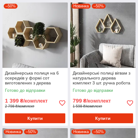
–50%
Новинка
–50%
Дизайнерська полиця на 6
Дизайнерські полиці вігвам з
осередків у формі сот
натурального дерева
виготовлених з дерева
комплект 3 шт. ручна робота
Готово до відправки
Готово до відправки
1 399
799
₴/комплект
₴/комплект
2 798 ₴/комплект
1 598 ₴/комплект
Купити
Купити
Новинка
–50%
Новинка
–50%