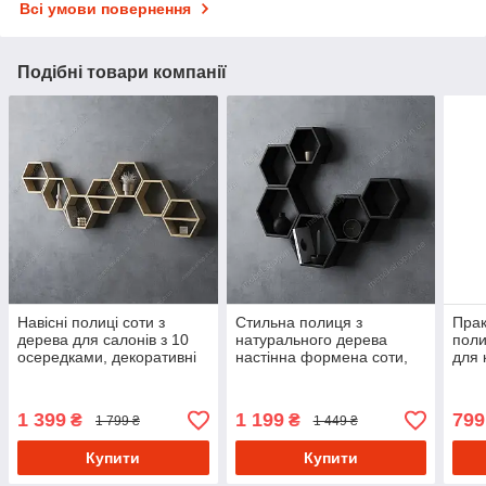
Всі умови повернення
Подібні товари компанії
Навісні полиці соти з
Стильна полиця з
Прак
дерева для салонів з 10
натурального дерева
поли
осередками, декоративні
настінна формена соти,
для 
полички на стінах кімнати
поличка для квітів на стіну
кімн
1600 мм
будинку
соти
1 399
1 199
799
₴
₴
1 799 ₴
1 449 ₴
Купити
Купити