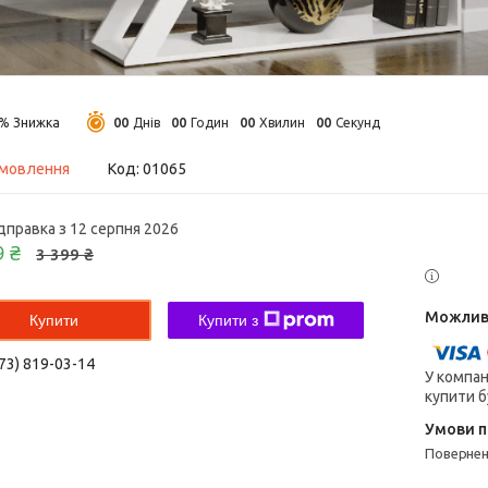
0
0
0
0
0
0
0
0
9%
Днів
Годин
Хвилин
Секунд
амовлення
Код:
01065
дправка з 12 серпня 2026
9 ₴
3 399 ₴
Купити
Купити з
73) 819-03-14
У компан
купити б
поверне