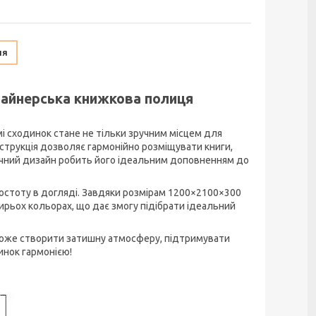
ня
изайнерська книжкова полиця
мі сходинок стане не тільки зручним місцем для
нструкція дозволяє гармонійно розміщувати книги,
нічний дизайн робить його ідеальним доповненням до
ростоту в догляді. Завдяки розмірам 1200×2100×300
тирьох кольорах, що дає змогу підібрати ідеальний
оможе створити затишну атмосферу, підтримувати
инок гармонією!