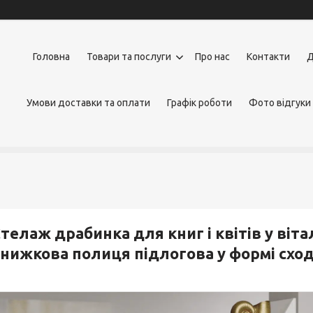
Головна
Товари та послуги
Про нас
Контакти
Д
Умови доставки та оплати
Графік роботи
Фото відгуки
телаж драбинка для книг і квітів у ві
нижкова полиця підлогова у формі схо