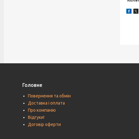
Кольо
Головне
Повернення та обмін
Доставка і оплата
Про компанію
Відгуки!
Договір оферти