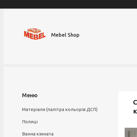
Mebel Shop
С
Матеріали (палітра кольорів ДСП)
к
Полиці
Ванна кімната