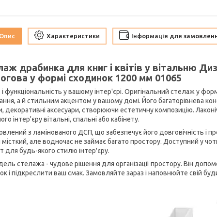
Опис
Характеристики
Інформація для замовлен
лаж драбинка для книг і квітів у вітальню Д
логова у формі сходинок 1200 мм 01065
 і функціональність у вашому інтер'єрі. Оригінальний стелаж у фор
гання, а й стильним акцентом у вашому домі. Його багаторівнева ко
и, декоративні аксесуари, створюючи естетичну композицію. Лако
ого інтер'єру вітальні, спальні або кабінету.
овлений з ламінованого ДСП, що забезпечує його довговічність і п
н місткий, але водночас не займає багато простору. Доступний у чо
нт для будь-якого стилю інтер'єру.
дель стелажа - чудове рішення для організації простору. Він доп
ок і підкреслити ваш смак. Замовляйте зараз і наповнюйте свій буд