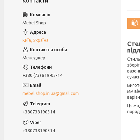
Mebel Shop
Київ, Україна
Сте
під
Менеджер
Стиль
збері
вазон
+380 (73) 819-03-14
сучасн
Вигот
мм ві
mebel.shop.in.ua@gmail.com
варіа
Ця мо
поряд
+380738190314
+380738190314