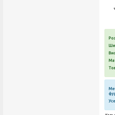
Роз
Ши
Ви
Ма
То
Меб
фур
Ус