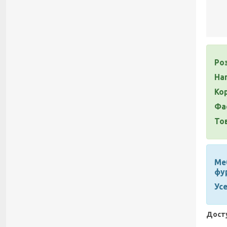
Роз
На
Ко
Фа
То
Меб
фур
Ус
Досту