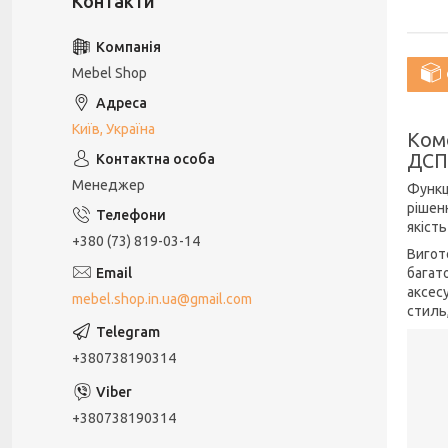
Mebel Shop
Київ, Україна
Ком
ДСП
Менеджер
Функц
рішенн
якіст
+380 (73) 819-03-14
Вигото
багато
аксесу
mebel.shop.in.ua@gmail.com
стиль,
+380738190314
+380738190314