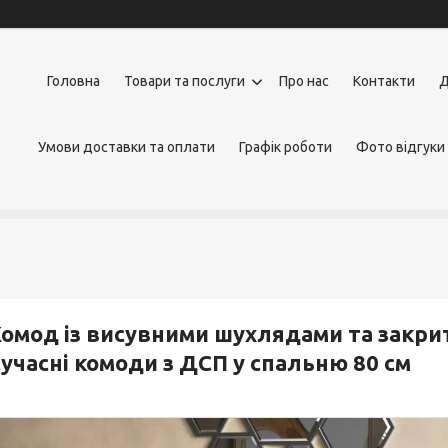
Головна
Товари та послуги
Про нас
Контакти
Д
Умови доставки та оплати
Графік роботи
Фото відгуки
омод із висувними шухлядами та закр
учасні комоди з ДСП у спальню 80 см