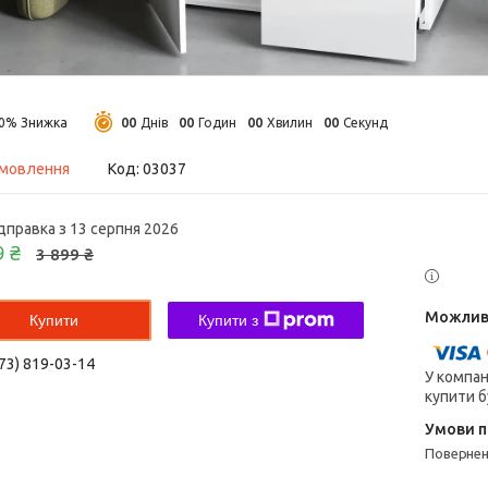
0
0
0
0
0
0
0
0
10%
Днів
Годин
Хвилин
Секунд
амовлення
Код:
03037
дправка з 13 серпня 2026
9 ₴
3 899 ₴
Купити
Купити з
73) 819-03-14
У компан
купити б
поверне