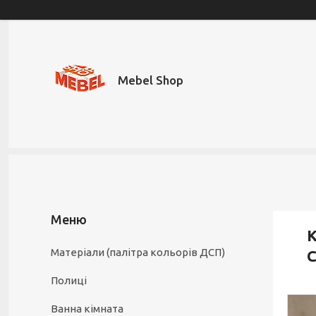
Mebel Shop
К
Матеріали (палітра кольорів ДСП)
С
Полиці
Ванна кімната