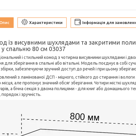
Опис
Характеристики
Інформація для замовлен
од із висувними шухлядами та закритими поли
 у спальню 80 см 03037
іональний і стильний комод з чотирма висувними шухлядами і дво
я для зберігання в спальні або вітальні. Модель поєднує в собі суч
ь збірки, забезпечуючи зручний доступ до речей і при цьому зберіг
влений з ламінованої ДСП - міцного, стійкого до стирання і вологи
 місця, але пропонує значний обсяг зберігання. Чотири місткі шухл
арів, а бічна секція з двома полицями - для книг або домашнього т
 порядок і зручність.