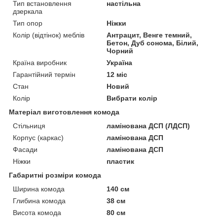
Тип встановлення
настільна
дзеркала
Тип опор
Ніжки
Колір (відтінок) меблів
Антрацит, Венге темний,
Бетон, Дуб сонома, Білий,
Чорний
Країна виробник
Україна
Гарантійний термін
12 міс
Стан
Новий
Колір
Вибрати колір
Матеріал виготовлення комода
Стільниця
ламінована ДСП (ЛДСП)
Корпус (каркас)
ламінована ДСП
Фасади
ламінована ДСП
Ніжки
пластик
Габаритні розміри комода
Ширина комода
140 см
Глибина комода
38 см
Висота комода
80 см