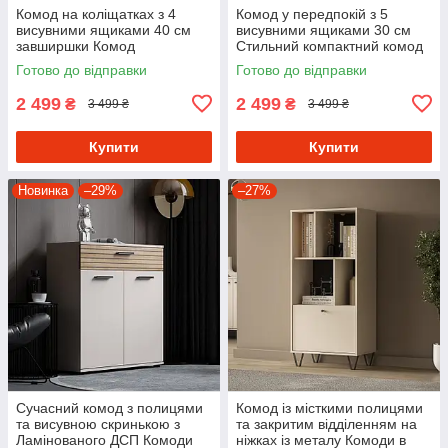
Комод на коліщатках з 4
Комод у передпокій з 5
висувними ящиками 40 см
висувними ящиками 30 см
завширшки Комод
Стильний компактний комод
пересувний з Ламінованого
у спальню з Ламінованого
Готово до відправки
Готово до відправки
ДСП
ДСП
2 499
2 499
₴
₴
3 499 ₴
3 499 ₴
Купити
Купити
Новинка
–29%
–27%
Сучасний комод з полицями
Комод із місткими полицями
та висувною скринькою з
та закритим відділенням на
Ламінованого ДСП Комоди
ніжках із металу Комоди в