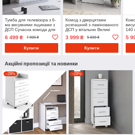
Тумба для телевізора з 6-
Комод з дверцятами
Комо
ма висувними ящиками з
розпашний з ламінованого
вис
ДСП Сучасна комода для
ДСП у вітальню Великі
140 
спальні або вітальні 180
комоди для білизни з 9
широ
6 499
3 999
5 9
₴
₴
7 999 ₴
5 699 ₴
см
полицями всередині
з Ла
Купити
Купити
Акційні пропозиції та новинки
–29%
–29%