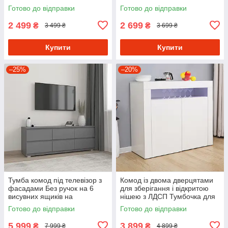
для передпокою 80 см
стилі лофт
Готово до відправки
Готово до відправки
шириною
2 499
2 699
₴
₴
3 499 ₴
3 699 ₴
Купити
Купити
–25%
–20%
Тумба комод під телевізор з
Комод із двома дверцятами
фасадами Без ручок на 6
для зберігання і відкритою
висувних ящиків на
нішею з ЛДСП Тумбочка для
телескопічних направляючих
спальні з підсвіткою
Готово до відправки
Готово до відправки
5 999
3 899
₴
₴
7 999 ₴
4 899 ₴