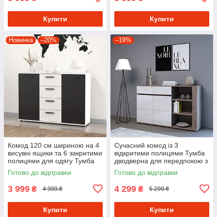
Купити
Купити
Новинка
–20%
–19%
Комод 120 см шириною на 4
Сучасний комод із 3
висувні ящики та 6 закритими
відкритими полицями Тумба
полицями для одягу Тумба
дводверна для передпокою з
дводверна в спальню з ДСП
МДФ фасадом 150 см
Готово до відправки
Готово до відправки
3 999
4 299
₴
₴
4 999 ₴
5 299 ₴
Купити
Купити