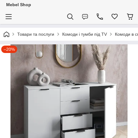
Mebel Shop
Товари та послуги
Комоди і тумби під TV
Комоди в с
–20%