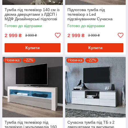
Тумба під телевізор 140 см із
Підлогова тумба під
двома дверцятами з ЛДСП і
телевізор з Led
МДФ Дизайнерські підлогові
підсвічуванням Сучасна
тумби ТВ
стильна ТВ-тумба для
Готово до відправки
Готово до відправки
вітальні з МДФ фасадом 140
см
2 999
2 999
₴
₴
3 999 ₴
3 999 ₴
Купити
Купити
Новинка
–22%
Новинка
–22%
Тумба під телевізор під
Сучасна тумба під ТБ з 2
телевізор і мультимедіа 160
дверцятами та висувною