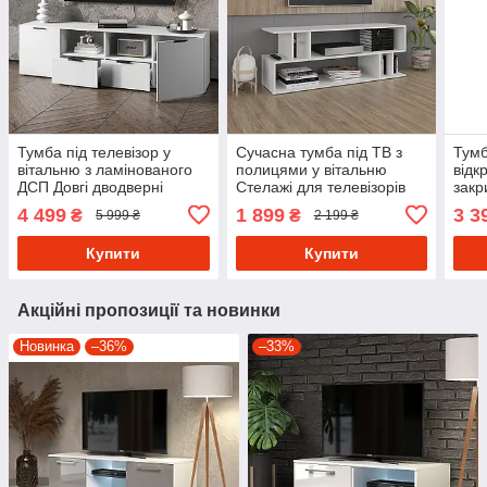
Тумба під телевізор у
Сучасна тумба під ТВ з
Тумб
вітальню з ламінованого
полицями у вітальню
відк
ДСП Довгі дводверні
Стелажі для телевізорів
закр
тумби під тв з полицями і
Полиці для тв з
ДСП 
4 499
1 899
3 3
₴
₴
5 999 ₴
2 199 ₴
шухлядами
Ламінованого ДСП
віта
Купити
Купити
Акційні пропозиції та новинки
Новинка
–36%
–33%