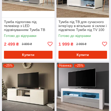
Тумба підлогова під
Тумба під ТВ для сучасного
телевізор з LED
інтер'єру в вітальню зі склом і
підсвічуванням Тумба ТВ
підсвіткою Тумби під TV 100
дводверна з 2 відкритими
см
Готово до відправки
Готово до відправки
полицями Тумби TV з ДСП
2 499
1 999
₴
₴
3 899 ₴
2 999 ₴
Купити
Купити
–25%
Новинка
–25%