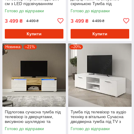
см з LED підсвічуванням
скринькою Тумба під
Тумби під TV з Ламінованого
телевізор ДСП з 4 закритими
Готово до відправки
Готово до відправки
ДСП
та 1 відкритою полицею
3 499
3 499
₴
₴
4 499 ₴
4 499 ₴
Купити
Купити
Новинка
–21%
–20%
Підлогова сучасна тумба під
Тумба під телевізор та аудіо
телевізор із дверцятами,
техніку в вітальню Сучасна
висувною шухлядою та
дводверна тумба під TV з
поличкою
Ламінованого ДСП
Готово до відправки
Готово до відправки