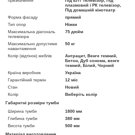
призначення
Під ЕЛТ телевізор, Під
плазмовий і РК телевізор,
Під домашній кінотеатр
Форма фасаду
прямий
Тип опор
Ніжки
Максимальна діагональ
75 дюйм
телевізора
Максимально допустиме
50 кг
навантаження
Колір (відтінок) меблів
Антрацит, Венге темний,
Бетон, Дуб сонома, венге
темний, Білий, Чорний
Країна виробник
Україна
Гарантійний термін
12 міс
Стан
Новий
Колір
Виберіть колір
Габаритні розміри тумби
Ширина тумби
1800 мм
Глибина тумби
380 мм
Висота тумби
500 мм
Матеріал виготовлення