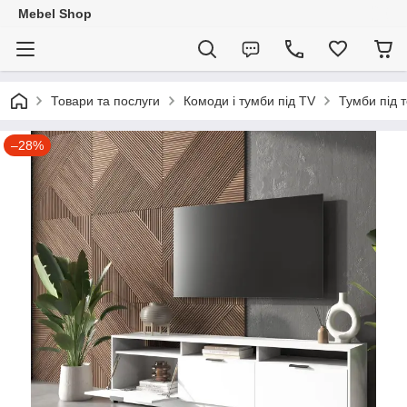
Mebel Shop
Товари та послуги
Комоди і тумби під TV
Тумби під 
–28%