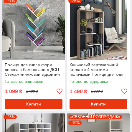
–27%
–25%
Полиця для книг у формі
Книжковий вертикальний
дерева з Ламінованого ДСП
стелаж з 4 місткими
Стелаж книжковий відкритий
поличками Полиця для книг
шириною 40 см
та декоративних елементів з
Готово до відправки
Готово до відправки
ДСП
1 099
1 490
₴
₴
1 499 ₴
1 990 ₴
Купити
Купити
–25%
«СЕЗОННІЙ РОЗПРОДАЖ»
–19%