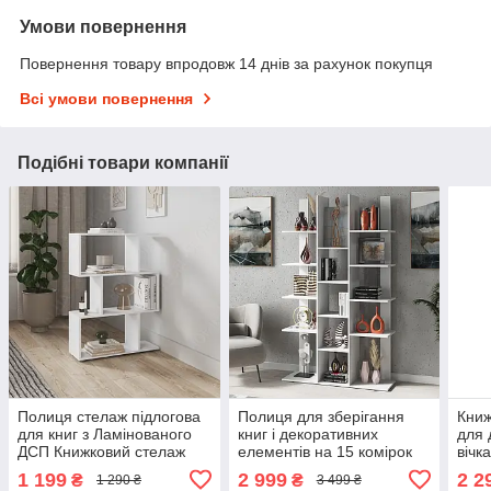
Умови повернення
Повернення товару впродовж 14 днів за рахунок покупця
Всі умови повернення
Подібні товари компанії
Полиця стелаж підлогова
Полиця для зберігання
Книж
для книг з Ламінованого
книг і декоративних
для 
ДСП Книжковий стелаж
елементів на 15 комірок
вічк
змійка на 3 комірки
Книжковий стелаж для
та д
1 199
2 999
2 2
₴
₴
1 290 ₴
3 499 ₴
Стелажі для дому
дому та офісу з ДСП
елем