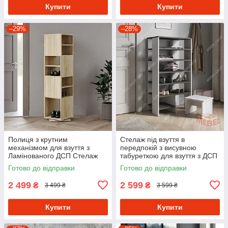
Купити
Купити
–29%
–28%
Полиця з крутним
Стелаж під взуття в
механізмом для взуття з
передпокій з висувною
Ламінованого ДСП Стелаж
табуреткою для взуття з ДСП
обертовий в передпокій
Взуттєва полиця з 6
Готово до відправки
Готово до відправки
осередками 60 см шириною
2 499
2 599
₴
₴
3 499 ₴
3 599 ₴
Купити
Купити