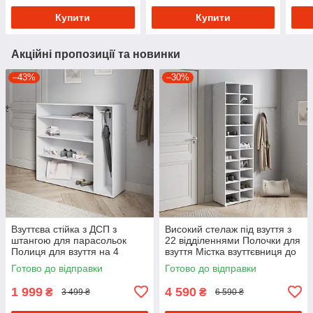
ДСП
Купити
Купити
Акційні пропозиції та новинки
–43%
–30%
Взуттєва стійка з ДСП з
Високий стелаж під взуття з
штангою для парасольок
22 відділеннями Полочки для
Полиця для взуття на 4
взуття Містка взуттєвниця до
комірки в передпокій 120 см
передпокою
Готово до відправки
Готово до відправки
шириною
1 999
4 590
₴
₴
3 499 ₴
6 590 ₴