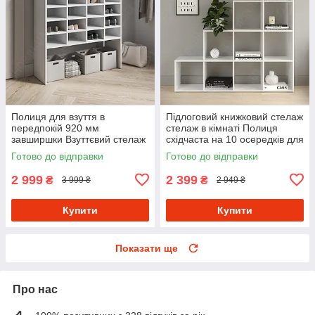
Полиця для взуття в
Підлоговий книжковий стелаж
передпокій 920 мм
стелаж в кімнаті Полиця
завширшки Взуттєвий стелаж
східчаста на 10 осередків для
на 20 осередків із
книг і квітів з ДСП
Готово до відправки
Готово до відправки
Ламінованого ДСП
2 999
2 399
₴
₴
3 999 ₴
2 949 ₴
Купити
Купити
Показати ще
Про нас