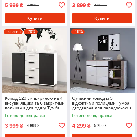
5 999
3 899
₴
₴
7 999 ₴
4 899 ₴
Купити
Купити
Новинка
–20%
–19%
Комод 120 см шириною на 4
Сучасний комод із 3
висувні ящики та 6 закритими
відкритими полицями Тумба
полицями для одягу Тумба
дводверна для передпокою з
дводверна в спальню з ДСП
МДФ фасадом 150 см
Готово до відправки
Готово до відправки
3 999
4 299
₴
₴
4 999 ₴
5 299 ₴