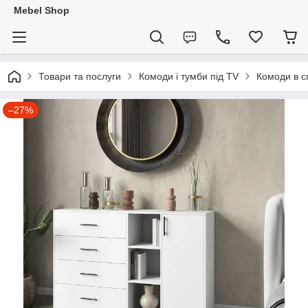
Mebel Shop
Товари та послуги
Комоди і тумби під TV
Комоди в с
–27%