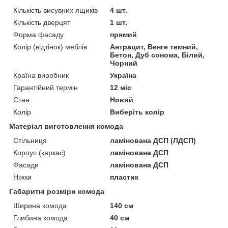
Кількість висувних ящиків
4 шт.
Кількість дверцят
1 шт.
Форма фасаду
прямий
Колір (відтінок) меблів
Антрацит, Венге темний,
Бетон, Дуб сонома, Білий,
Чорний
Країна виробник
Україна
Гарантійний термін
12 міс
Стан
Новий
Колір
Виберіть колір
Матеріал виготовлення комода
Стільниця
ламінована ДСП (ЛДСП)
Корпус (каркас)
ламінована ДСП
Фасади
ламінована ДСП
Ніжки
пластик
Габаритні розміри комода
Ширина комода
140 см
Глибина комода
40 см