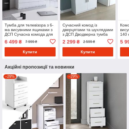
Тумба для телевізора з 6-
Сучасний комод із
Комо
ма висувними ящиками з
дверцятами та шухлядами
вис
ДСП Сучасна комода для
з ДСП Дводверна тумба
140 
спальні або вітальні 180
для речей із 2 полицями
широ
6 499
2 299
5 9
₴
₴
7 999 ₴
2 599 ₴
см
та шухлядою у спальню
з Ла
Купити
Купити
Акційні пропозиції та новинки
–29%
–29%