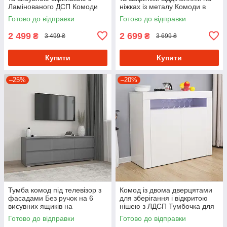
Ламінованого ДСП Комоди
ніжках із металу Комоди в
для передпокою 80 см
стилі лофт
Готово до відправки
Готово до відправки
шириною
2 499
2 699
₴
₴
3 499 ₴
3 699 ₴
Купити
Купити
–25%
–20%
Тумба комод під телевізор з
Комод із двома дверцятами
фасадами Без ручок на 6
для зберігання і відкритою
висувних ящиків на
нішею з ЛДСП Тумбочка для
телескопічних направляючих
спальні з підсвіткою
Готово до відправки
Готово до відправки