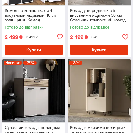
Комод на коліщатках з 4
Комод у передпокій з 5
висувними ящиками 40 см
висувними ящиками 30 см
завширшки Комод
Стильний компактний комод
пересувний з Ламінованого
у спальню з Ламінованого
Готово до відправки
Готово до відправки
ДСП
ДСП
2 499
2 499
₴
₴
3 499 ₴
3 499 ₴
Купити
Купити
Новинка
–29%
–27%
Сучасний комод з полицями
Комод із місткими полицями
та висувною скринькою з
та закритим відділенням на