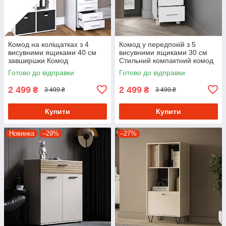
Комод на коліщатках з 4
Комод у передпокій з 5
висувними ящиками 40 см
висувними ящиками 30 см
завширшки Комод
Стильний компактний комод
пересувний з Ламінованого
у спальню з Ламінованого
Готово до відправки
Готово до відправки
ДСП
ДСП
2 499
2 499
₴
₴
3 499 ₴
3 499 ₴
Купити
Купити
Новинка
–29%
–27%