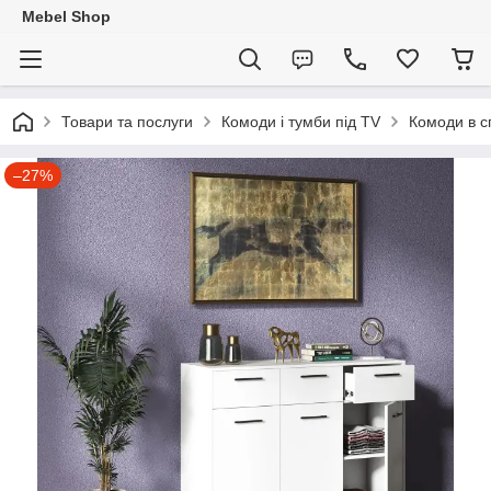
Mebel Shop
Товари та послуги
Комоди і тумби під TV
Комоди в с
–27%