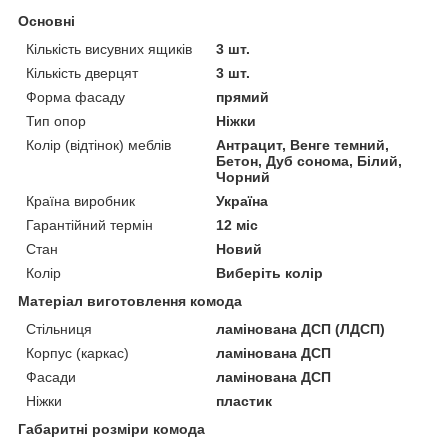
Основні
Кількість висувних ящиків
3 шт.
Кількість дверцят
3 шт.
Форма фасаду
прямий
Тип опор
Ніжки
Колір (відтінок) меблів
Антрацит, Венге темний,
Бетон, Дуб сонома, Білий,
Чорний
Країна виробник
Україна
Гарантійний термін
12 міс
Стан
Новий
Колір
Виберіть колір
Матеріал виготовлення комода
Стільниця
ламінована ДСП (ЛДСП)
Корпус (каркас)
ламінована ДСП
Фасади
ламінована ДСП
Ніжки
пластик
Габаритні розміри комода