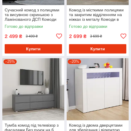
Сучасний комод з полицями
Комод із місткими полицями
та висувною скринькою з
та закритим відділенням на
Ламінованого ДСП Комоди
ніжках із металу Комоди в
для передпокою 80 см
стилі лофт
Готово до відправки
Готово до відправки
шириною
2 499
2 699
₴
₴
3 499 ₴
3 699 ₴
Купити
Купити
–25%
–20%
Тумба комод під телевізор з
Комод із двома дверцятами
фасадами Без ручок на 6
для зберігання і відкритою