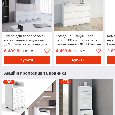
Тумба для телевізора з 6-
Комод на 3 ящики без
Комо
ма висувними ящиками з
ручок 100 см шириною з
шух
ДСП Сучасна комода для
ламінованого ДСП Стильні
Гарн
спальні або вітальні 180
комоди з трьома
ДСП 
6 499
4 499
3 8
₴
₴
7 999 ₴
4 999 ₴
см
відділеннями до спальні
у сп
Купити
Купити
Акційні пропозиції та новинки
–29%
–29%