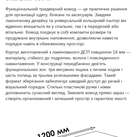
Функціональний тридверний комод — це практичне рішення
для організації одягу, білизни та аксесуарів. Завдяки
лаконічному дизайну та універсальній кольоровій палітрі він
відмінно впишеться як у спальню, так і в передпокій або
вітальню. Комод поєднує в собі компактні розміри та
продумане внутрішнє наповнення, дозволяючи навести
порядок навіть в обмеженому просторі.
Корпус виготовлений з ламінованого ДСП товщиною 16 мм —
матеріалу, стійкого до подряпин, вологи і повсякденного
навантаження. У конструкції передбачено дев'ять
функціональних зон: три висувних ящика з легким ходом і
шість полиць за трьома розпашними фасадами. Такий
формат зберігання забезпечує швидкий доступ до речей і
візуальний порядок. Стильні пластикові ручки і ніжки
доповнюють сучасний вигляд. Замовте комод прямо зараз —
створіть організований і затишний простір з гарантією якості.