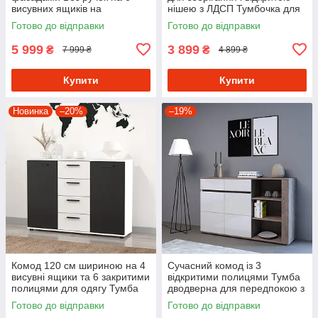
висувних ящиків на
нішею з ЛДСП Тумбочка для
телескопічних направляючих
спальні з підсвіткою
Готово до відправки
Готово до відправки
5 999
3 899
₴
₴
7 999 ₴
4 899 ₴
Купити
Купити
Новинка
–20%
–19%
Комод 120 см шириною на 4
Сучасний комод із 3
висувні ящики та 6 закритими
відкритими полицями Тумба
полицями для одягу Тумба
дводверна для передпокою з
дводверна в спальню з ДСП
МДФ фасадом 150 см
Готово до відправки
Готово до відправки