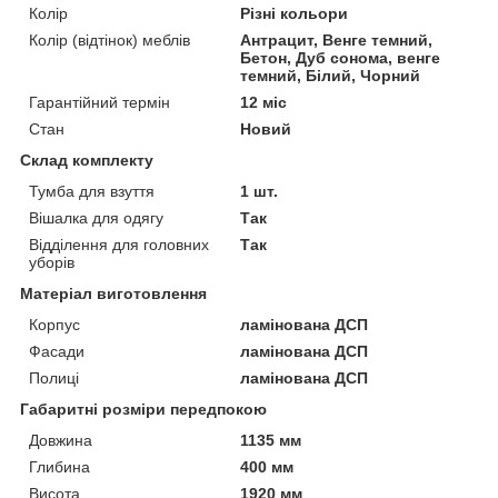
Колір
Різні кольори
Колір (відтінок) меблів
Антрацит, Венге темний,
Бетон, Дуб сонома, венге
темний, Білий, Чорний
Гарантійний термін
12 міс
Стан
Новий
Склад комплекту
Тумба для взуття
1 шт.
Вішалка для одягу
Так
Відділення для головних
Так
уборів
Матеріал виготовлення
Корпус
ламінована ДСП
Фасади
ламінована ДСП
Полиці
ламінована ДСП
Габаритні розміри передпокою
Довжина
1135 мм
Глибина
400 мм
Висота
1920 мм