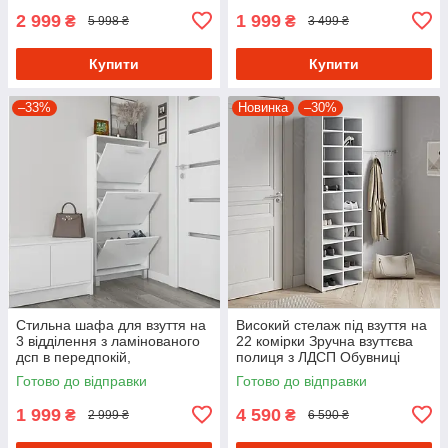
2 999
1 999
₴
₴
5 998 ₴
3 499 ₴
Купити
Купити
–33%
Новинка
–30%
Стильна шафа для взуття на
Високий стелаж під взуття на
3 відділення з ламінованого
22 комірки Зручна взуттєва
дсп в передпокій,
полиця з ЛДСП Обувниці
декоративна комод під взуття
відкритого типу в передпокій
Готово до відправки
Готово до відправки
59 см
1 999
4 590
₴
₴
2 999 ₴
6 590 ₴