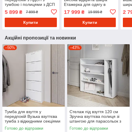
тумбою і полицями з ДСП
Етажерка для одягу в
шири
Передпокої малогабаритні
передпокій 240 см
одяг
5 899
17 999
2 7
₴
₴
7 899 ₴
19 999 ₴
в коридор 120 см
завширшки
пере
Купити
Купити
Акційні пропозиції та новинки
–50%
–43%
Тумба для взуття у
Стелаж під взуття 120 см
передпокій Вузька взуттєва
Зручна взуттєва полиця зі
тумба з відкидними секціями
штангою для парасольок з
для зберігання
Ламінованого ДСП у
Готово до відправки
Готово до відправки
передпокій