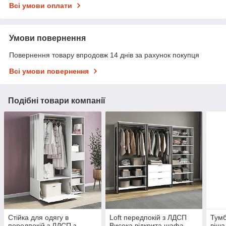
Всі умови оплати
Умови повернення
Повернення товару впродовж 14 днів за рахунок покупця
Всі умови повернення
Подібні товари компанії
Стійка для одягу в
Loft передпокій з ЛДСП
Тумб
передпокій з ЛДСП з
Висока відкрита шафа
віша