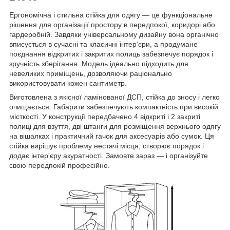
Ергономічна і стильна стійка для одягу — це функціональне
рішення для організації простору в передпокої, коридорі або
гардеробній. Завдяки універсальному дизайну вона органічно
вписується в сучасні та класичні інтер'єри, а продумане
поєднання відкритих і закритих полиць забезпечує порядок і
зручність зберігання. Модель ідеально підходить для
невеликих приміщень, дозволяючи раціонально
використовувати кожен сантиметр.
Виготовлена з якісної ламінованої ДСП, стійка до зносу і легко
очищається. Габарити забезпечують компактність при високій
місткості. У конструкції передбачено 4 відкриті і 2 закриті
полиці для взуття, дві штанги для розміщення верхнього одягу
на вішалках і практичний гачок для аксесуарів або сумок. Ця
стійка вирішує проблему нестачі місця, створює порядок і
додає інтер'єру акуратності. Замовте зараз — і організуйте
свою передпокій професійно.