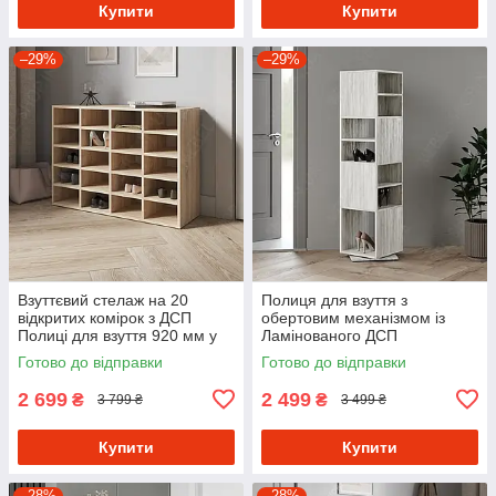
Купити
Купити
–29%
–29%
Взуттєвий стелаж на 20
Полиця для взуття з
відкритих комірок з ДСП
обертовим механізмом із
Полиці для взуття 920 мм у
Ламінованого ДСП
передпокій Містка
Підлоговий взуттєвий стелаж
Готово до відправки
Готово до відправки
взуттєвниця
у передпокій
2 699
2 499
₴
₴
3 799 ₴
3 499 ₴
Купити
Купити
–28%
–28%