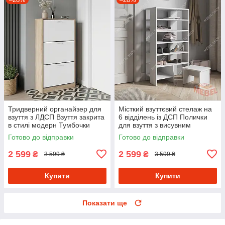
Тридверний органайзер для
Місткий взуттєвий стелаж на
взуття з ЛДСП Взуття закрита
6 відділень із ДСП Полички
в стилі модерн Тумбочки
для взуття з висувним
взуттєві
сидінням у передпокій
Готово до відправки
Готово до відправки
2 599
2 599
₴
₴
3 599 ₴
3 599 ₴
Купити
Купити
Показати ще