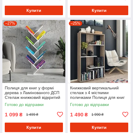
Купити
Купити
–27%
–25%
Полиця для книг у формі
Книжковий вертикальний
дерева з Ламінованого ДСП
стелаж з 4 місткими
Стелаж книжковий відкритий
поличками Полиця для книг
шириною 40 см
та декоративних елементів з
Готово до відправки
Готово до відправки
ДСП
1 099
1 490
₴
₴
1 499 ₴
1 990 ₴
Купити
Купити