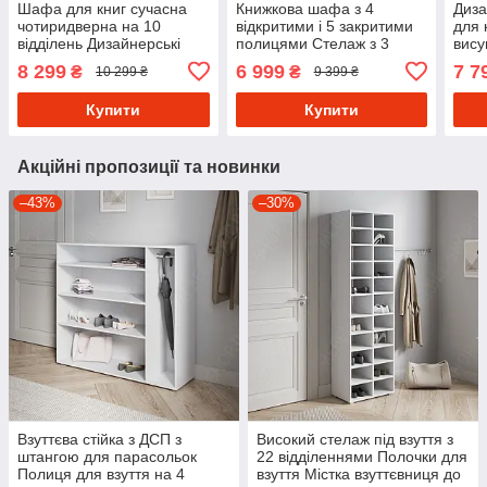
Шафа для книг сучасна
Книжкова шафа з 4
Диза
чотиридверна на 10
відкритими і 5 закритими
для к
відділень Дизайнерські
полицями Стелаж з 3
вису
стелажі з полицями з ДСП
шухлядами для
відк
8 299
6 999
7 7
₴
₴
10 299 ₴
9 399 ₴
зберігання речей з ДСП
Книж
Купити
Купити
Акційні пропозиції та новинки
–43%
–30%
Взуттєва стійка з ДСП з
Високий стелаж під взуття з
штангою для парасольок
22 відділеннями Полочки для
Полиця для взуття на 4
взуття Містка взуттєвниця до