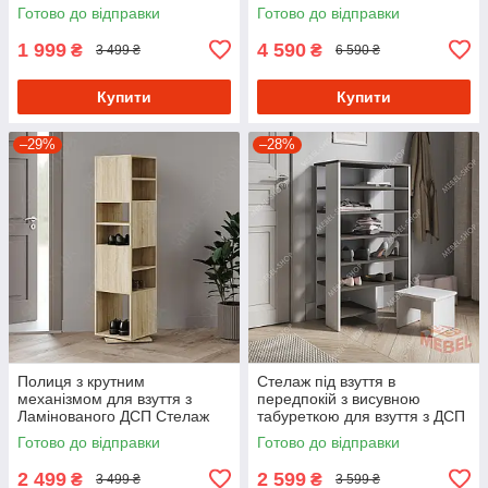
комірки в передпокій 120 см
передпокою
Готово до відправки
Готово до відправки
шириною
1 999
4 590
₴
₴
3 499 ₴
6 590 ₴
Купити
Купити
–29%
–28%
Полиця з крутним
Стелаж під взуття в
механізмом для взуття з
передпокій з висувною
Ламінованого ДСП Стелаж
табуреткою для взуття з ДСП
обертовий в передпокій
Взуттєва полиця з 6
Готово до відправки
Готово до відправки
осередками 60 см шириною
2 499
2 599
₴
₴
3 499 ₴
3 599 ₴