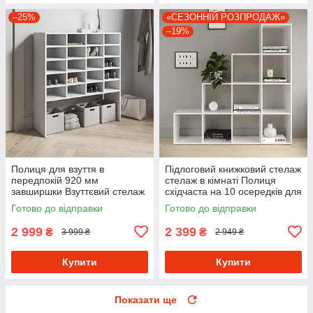
–25%
«СЕЗОННІЙ РОЗПРОДАЖ»
–19%
Полиця для взуття в
Підлоговий книжковий стелаж
передпокій 920 мм
стелаж в кімнаті Полиця
завширшки Взуттєвий стелаж
східчаста на 10 осередків для
на 20 осередків із
книг і квітів з ДСП
Готово до відправки
Готово до відправки
Ламінованого ДСП
2 999
2 399
₴
₴
3 999 ₴
2 949 ₴
Купити
Купити
Показати ще