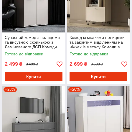
Сучасний комод з полицями
Комод із місткими полицями
та висувною скринькою з
та закритим відділенням на
Ламінованого ДСП Комоди
ніжках із металу Комоди в
для передпокою 80 см
стилі лофт
Готово до відправки
Готово до відправки
шириною
2 499
2 699
₴
₴
3 499 ₴
3 699 ₴
Купити
Купити
–25%
–20%