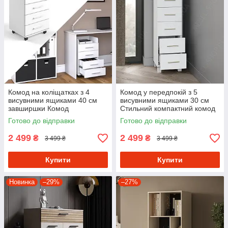
Комод на коліщатках з 4
Комод у передпокій з 5
висувними ящиками 40 см
висувними ящиками 30 см
завширшки Комод
Стильний компактний комод
пересувний з Ламінованого
у спальню з Ламінованого
Готово до відправки
Готово до відправки
ДСП
ДСП
2 499
2 499
₴
₴
3 499 ₴
3 499 ₴
Купити
Купити
Новинка
–29%
–27%