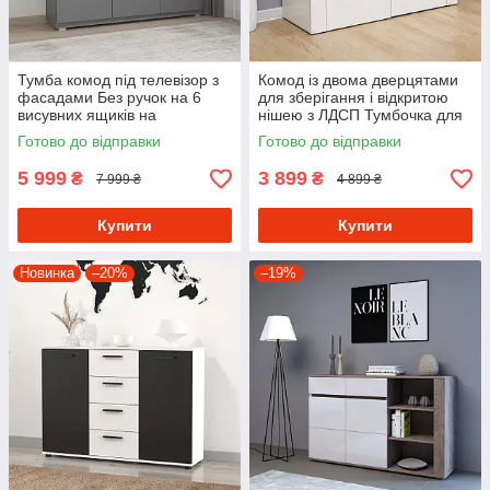
Тумба комод під телевізор з
Комод із двома дверцятами
фасадами Без ручок на 6
для зберігання і відкритою
висувних ящиків на
нішею з ЛДСП Тумбочка для
телескопічних направляючих
спальні з підсвіткою
Готово до відправки
Готово до відправки
5 999
3 899
₴
₴
7 999 ₴
4 899 ₴
Купити
Купити
Новинка
–20%
–19%