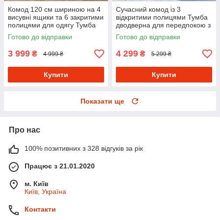
Комод 120 см шириною на 4
Сучасний комод із 3
висувні ящики та 6 закритими
відкритими полицями Тумба
полицями для одягу Тумба
дводверна для передпокою з
дводверна в спальню з ДСП
МДФ фасадом 150 см
Готово до відправки
Готово до відправки
3 999
4 299
₴
₴
4 999 ₴
5 299 ₴
Купити
Купити
Показати ще
Про нас
100% позитивних з 328 відгуків за рік
Працює з 21.01.2020
м. Київ
Київ, Україна
Контакти