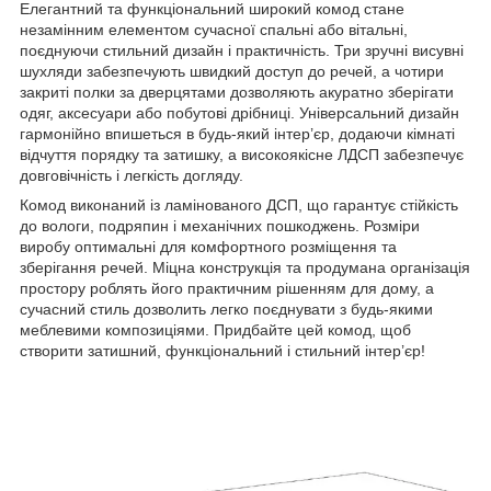
Елегантний та функціональний широкий комод стане
незамінним елементом сучасної спальні або вітальні,
поєднуючи стильний дизайн і практичність. Три зручні висувні
шухляди забезпечують швидкий доступ до речей, а чотири
закриті полки за дверцятами дозволяють акуратно зберігати
одяг, аксесуари або побутові дрібниці. Універсальний дизайн
гармонійно впишеться в будь-який інтер’єр, додаючи кімнаті
відчуття порядку та затишку, а високоякісне ЛДСП забезпечує
довговічність і легкість догляду.
Комод виконаний із ламінованого ДСП, що гарантує стійкість
до вологи, подряпин і механічних пошкоджень. Розміри
виробу оптимальні для комфортного розміщення та
зберігання речей. Міцна конструкція та продумана організація
простору роблять його практичним рішенням для дому, а
сучасний стиль дозволить легко поєднувати з будь-якими
меблевими композиціями. Придбайте цей комод, щоб
створити затишний, функціональний і стильний інтер’єр!