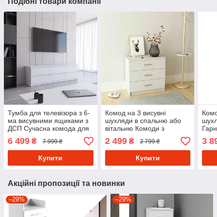
Подібні товари компанії
Тумба для телевізора з 6-
Комод на 3 висувні
Комо
ма висувними ящиками з
шухляди в спальню або
шух
ДСП Сучасна комода для
вітальню Комоди з
Гарн
спальні або вітальні 180
матеріалу Ламіноване
ДСП 
6 499
2 499
3 8
₴
₴
7 999 ₴
2 799 ₴
см
ДСП
у сп
Купити
Купити
Акційні пропозиції та новинки
–29%
–29%