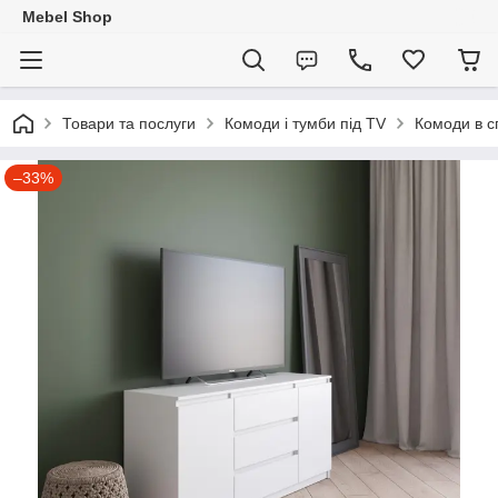
Mebel Shop
Товари та послуги
Комоди і тумби під TV
Комоди в с
–33%