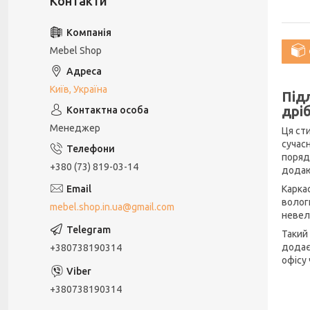
Mebel Shop
Київ, Україна
Під
дрі
Менеджер
Ця сти
сучас
поряд
+380 (73) 819-03-14
додаю
Каркас
волог
mebel.shop.in.ua@gmail.com
невел
Такий
додає
+380738190314
офісу 
+380738190314