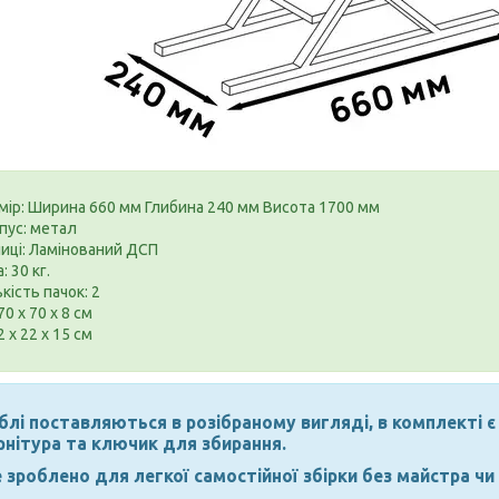
мір: Ширина 660 мм Глибина 240 мм Висота 1700 мм
пус: метал
иці: Ламінований ДСП
: 30 кг.
ькість пачок: 2
70 х 70 х 8 см
2 х 22 х 15 см
лі поставляються в розібраному вигляді, в комплекті є 
рнітура та ключик для збирання.
 зроблено для легкої самостійної збірки без майстра чи