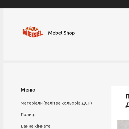
Mebel Shop
П
Матеріали (палітра кольорів ДСП)
Д
Полиці
Ванна кімната