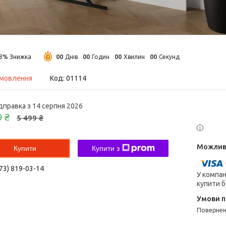
0
0
0
0
0
0
0
0
18%
Днів
Годин
Хвилин
Секунд
амовлення
Код:
01114
дправка з 14 серпня 2026
9 ₴
5 499 ₴
Купити
Купити з
73) 819-03-14
У компан
купити б
поверне