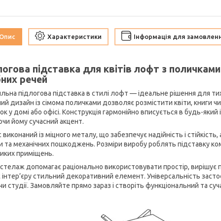
Опис
Характеристики
Інформація для замовлен
логова підставка для квітів лофт з поличкам
бних речей
льна підлогова підставка в стилі лофт — ідеальне рішення для тих,
ний дизайн із сімома поличками дозволяє розмістити квіти, книги ч
ок у домі або офісі. Конструкція гармонійно вписується в будь-який
чи йому сучасний акцент.
 виконаний із міцного металу, що забезпечує надійність і стійкість,
и та механічних пошкоджень. Розміри виробу роблять підставку к
иких приміщень.
 стелаж допомагає раціонально використовувати простір, вирішує п
 інтер’єру стильний декоративний елемент. Універсальність заст
чи студії. Замовляйте прямо зараз і створіть функціональний та суч