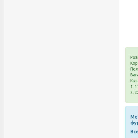
Роз
Кор
Пол
Вага
Кіл
1. 1
2. 2
Меб
фу
Все