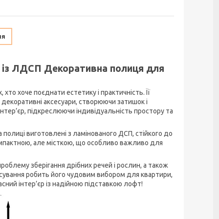
ня
и із ЛДСП Декоративна полиця для
 хто хоче поєднати естетику і практичність. Її
и декоративні аксесуари, створюючи затишок і
 інтер’єр, підкреслюючи індивідуальність простору та
 а полиці виготовлені з ламінованого ДСП, стійкого до
омпактною, але місткою, що особливо важливо для
роблему зберігання дрібних речей і рослин, а також
осування робить його чудовим вибором для квартири,
асний інтер’єр із надійною підставкою лофт!