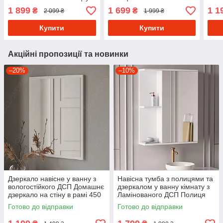
ванну кімнату з
дзеркало в передпокій
пря
1 899
1 699
1 1
₴
₴
2 099 ₴
1 999 ₴
Ламінованого ДСП
Ламі
Купити
Купити
Акційні пропозиції та новинки
–20%
–10%
Дзеркало навісне у ванну з
Навісна тумба з полицями та
вологостійкого ДСП Домашнє
дзеркалом у ванну кімнату з
дзеркало на стіну в рамі 450
Ламінованого ДСП Полиця
мм шириною
навісна з 4 комірками
Готово до відправки
Готово до відправки