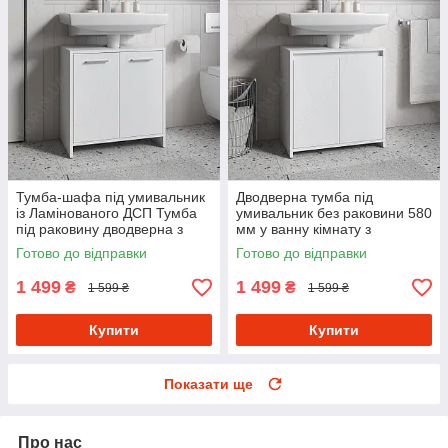
Тумба-шафа під умивальник
Дводверна тумба під
із Ламінованого ДСП Тумба
умивальник без раковини 580
під раковину дводверна з
мм у ванну кімнату з
полицею для зберігання
Ламінованого ДСП
Готово до відправки
Готово до відправки
1 499
1 499
₴
₴
1 599 ₴
1 599 ₴
Купити
Купити
Показати ще
Про нас