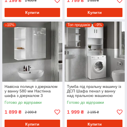
1 199
1 799
₴
₴
1 499 ₴
1 999 ₴
Купити
Купити
–10%
Топ продажів
–9%
Навісна полиця з дзеркалом
Тумба під пральну машину із
у ванну 580 мм Настінна
ДСП Шафа пенал у ванну
шафа з дзеркалом 3
над пральною машиною
відкритими та 1 закритою
Полиця стелаж для пралки
Готово до відправки
Готово до відправки
полицею з ДСП
1 899
1 999
₴
₴
2 099 ₴
2 195 ₴
Купити
Купити