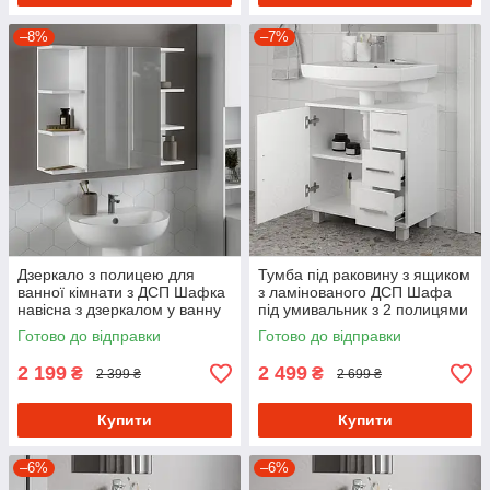
–8%
–7%
Дзеркало з полицею для
Тумба під раковину з ящиком
ванної кімнати з ДСП Шафка
з ламінованого ДСП Шафа
навісна з дзеркалом у ванну
під умивальник з 2 полицями
76 см шириною
у ванну кімнату 60 см
Готово до відправки
Готово до відправки
2 199
2 499
₴
₴
2 399 ₴
2 699 ₴
Купити
Купити
–6%
–6%