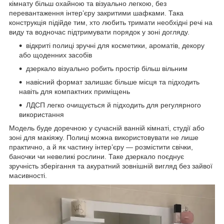
кімнату більш охайною та візуально легкою, без
перевантаження інтер’єру закритими шафками. Така
конструкція підійде тим, хто любить тримати необхідні речі на
виду та водночас підтримувати порядок у зоні догляду.
відкриті полиці зручні для косметики, ароматів, декору
або щоденних засобів
дзеркало візуально робить простір більш вільним
навісний формат залишає більше місця та підходить
навіть для компактних приміщень
ЛДСП легко очищується й підходить для регулярного
використання
Модель буде доречною у сучасній ванній кімнаті, студії або
зоні для макіяжу. Полиці можна використовувати не лише
практично, а й як частину інтер’єру — розмістити свічки,
баночки чи невеликі рослини. Таке дзеркало поєднує
зручність зберігання та акуратний зовнішній вигляд без зайвої
масивності.