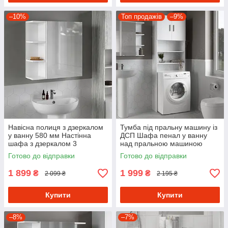
–10%
Топ продажів
–9%
Навісна полиця з дзеркалом
Тумба під пральну машину із
у ванну 580 мм Настінна
ДСП Шафа пенал у ванну
шафа з дзеркалом 3
над пральною машиною
відкритими та 1 закритою
Полиця стелаж для пралки
Готово до відправки
Готово до відправки
полицею з ДСП
1 899
1 999
₴
₴
2 099 ₴
2 195 ₴
Купити
Купити
–8%
–7%