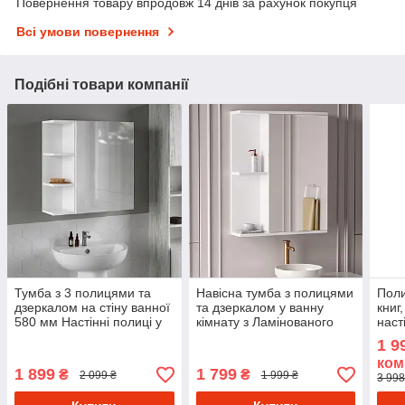
Повернення товару впродовж 14 днів за рахунок покупця
Всі умови повернення
Подібні товари компанії
Тумба з 3 полицями та
Навісна тумба з полицями
Поли
дзеркалом на стіну ванної
та дзеркалом у ванну
книг
580 мм Настінні полиці у
кімнату з Ламінованого
наст
ванну кімнату з
ДСП Полиця навісна з 4
з на
1 9
Ламінованого ДСП
комірками
ком
1 899
1 799
₴
₴
2 099 ₴
1 999 ₴
3 998