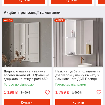
Купити
Купити
Акційні пропозиції та новинки
–20%
–10%
Дзеркало навісне у ванну з
Навісна тумба з полицями та
вологостійкого ДСП Домашнє
дзеркалом у ванну кімнату з
дзеркало на стіну в рамі 450
Ламінованого ДСП Полиця
мм шириною
навісна з 4 комірками
Готово до відправки
Готово до відправки
1 199
1 799
₴
₴
1 499 ₴
1 999 ₴
Купити
Купити