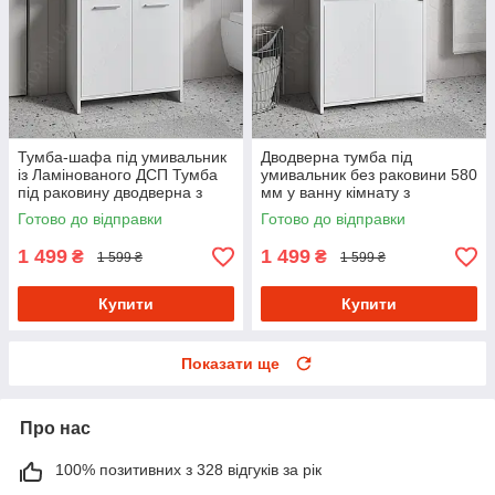
Тумба-шафа під умивальник
Дводверна тумба під
із Ламінованого ДСП Тумба
умивальник без раковини 580
під раковину дводверна з
мм у ванну кімнату з
полицею для зберігання
Ламінованого ДСП
Готово до відправки
Готово до відправки
1 499
1 499
₴
₴
1 599 ₴
1 599 ₴
Купити
Купити
Показати ще
Про нас
100% позитивних з 328 відгуків за рік